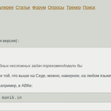
алерея
Статьи
Форум
Опросы
Трекер
Поиск
 версия) :
бных несложных задач порекомендовали бы
е той, что выше на Седе, можно, наверное, на любом языке
например, в АВКе: