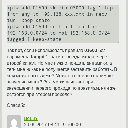
ipfw add 01500 skipto 03000 tag 1 tcp 
from any to 195.128.ххх.ххх in recv 
tun1 keep-state

ipfw add 01600 setfib 1 tcp from 
192.168.0.0/24 to not 192.168.0.0/24 
tagged 1 keep-state
Так вот, если использовать правило
01600
без
параметра
tagget 1
, пакеты всегда уходят через
второй канал. Но мне нужно придать динамики, а
теги мне никак не получается заставить работать. В
чем может быть дело? Может я неверно понимаю
значение меток? Эта метки исчезает при
завершении первого прохода по правилам, или же
остается при втором проходе?
Спасибо!
BeLuY
29.09.2017 08:41:19 +00:00