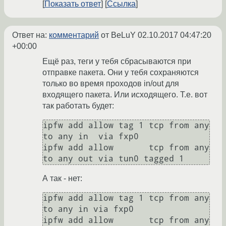
Показать ответ
Ссылка
Ответ на:
комментарий
от BeLuY
02.10.2017 04:47:20
+00:00
Ещё раз, теги у тебя сбрасываются при
отправке пакета. Они у тебя сохраняются
только во время проходов in/out для
входящего пакета. Или исходящего. Т.е. вот
так работать будет:
ipfw add allow tag 1 tcp from any 
to any in  via fxp0

ipfw add allow       tcp from any 
А так - нет:
ipfw add allow tag 1 tcp from any 
to any in via fxp0

ipfw add allow       tcp from any 