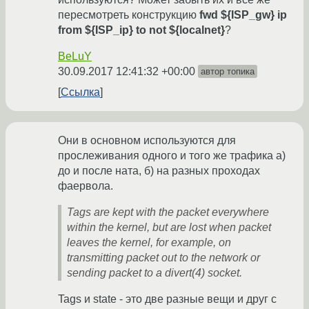
пересмотреть конструкцию
fwd ${ISP_gw} ip
from ${ISP_ip} to not ${localnet}
?
BeLuY
30.09.2017 12:41:32 +00:00
автор топика
Ссылка
Они в основном используются для
прослеживания одного и того же трафика а)
до и после ната, б) на разных проходах
фаервола.
Tags are kept with the packet everywhere
within the kernel, but are lost when packet
leaves the kernel, for example, on
transmitting packet out to the network or
sending packet to a divert(4) socket.
Tags и state - это две разные вещи и друг с