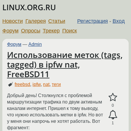
LINUX.ORG.RU
Новости
Галерея
Статьи
Регистрация
-
Вход
Форум
Опросы
Трекер
Поиск
Форум
—
Admin
Использование меток (tags,
tagged) в ipfw nat,
FreeBSD11
freebsd
,
ipfw
,
nat
,
теги
Добрый день! Столкнулся с проблемой
маршрутизации трафика по двум активным
0
каналам интернет. Пришел к тому выводу,
что нужно использовать метки в ipfw. Но вот
у меня они напрочь не хотят работать. Вот
1
фрагмент: