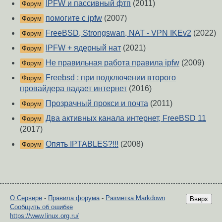
IPFW и пассивный фтп
(2011)
Форум
помогите с ipfw
(2007)
Форум
FreeBSD, Strongswan, NAT - VPN IKEv2
(2022)
Форум
IPFW + ядерный нат
(2021)
Форум
Не правильная работа правила ipfw
(2009)
Форум
Freebsd : при подключении второго
Форум
провайдера падает интернет
(2016)
Прозрачный прокси и почта
(2011)
Форум
Два активных канала интернет, FreeBSD 11
Форум
(2017)
Опять IPTABLES?!!!
(2008)
Форум
О Сервере
-
Правила форума
-
Разметка Markdown
Вверх
Сообщить об ошибке
https://www.linux.org.ru/