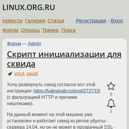
LINUX.ORG.RU
Новости
Галерея
Статьи
Регистрация
-
Вход
Форум
Опросы
Трекер
Поиск
Форум
—
Admin
Скрипт инициализации для
сквида
init.d
,
squid
Хочу развернуть сквид согласно вот этой
инструкции:
https://habrahabr.ru/post/272733/
0
(с фильтрацией HTTP и прочими
ништяками).
2
На данный момент на этой машине уже
установлен и работает сквид из репов убунты-
сервера 14.04, но он не может в прозрачный SSL-