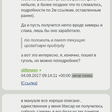
небыло, в более поздних что-то сломалось,
подробности по 2м ссылкам, оставленным
ранее).
Да и пусть получится нечто вроде химеры и
слака, лишь бы оно заработало.
то положить в пакет текущую
upstart'овую приблуду
а вот это интересно, я, конечно, пошел в
гуголь, но можно поподробнее?
stiflerwen
★
04.09.2017 09:14:11 +00:00
автор топика
Ссылка
в мануале все хорошо описано ,
единственное у меня libecap не получилось
собрать самому, я его брал из тех пакетов