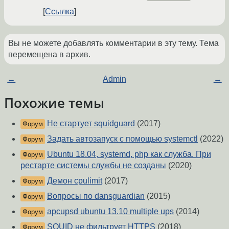
Ссылка
Вы не можете добавлять комментарии в эту тему. Тема
перемещена в архив.
←
Admin
→
Похожие темы
Не стартует squidguard
(2017)
Форум
Задать автозапуск с помощью systemctl
(2022)
Форум
Ubuntu 18.04, systemd, php как служба. При
Форум
рестарте системы службы не созданы
(2020)
Демон cpulimit
(2017)
Форум
Вопросы по dansguardian
(2015)
Форум
apcupsd ubuntu 13.10 multiple ups
(2014)
Форум
SQUID не фильтрует HTTPS
(2018)
Форум