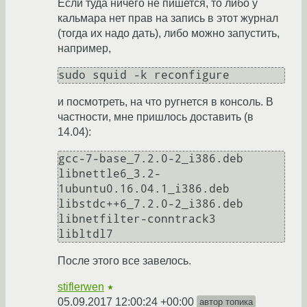
Если туда ничего не пишется, то либо у
кальмара нет прав на запись в этот журнал
(тогда их надо дать), либо можно запустить,
например,
sudo squid -k reconfigure
и посмотреть, на что ругнется в консоль. В
частности, мне пришлось доставить (в
14.04):
gcc-7-base_7.2.0-2_i386.deb

libnettle6_3.2-
1ubuntu0.16.04.1_i386.deb

libstdc++6_7.2.0-2_i386.deb

libnetfilter-conntrack3

После этого все завелось.
stiflerwen
★
05.09.2017 12:00:24 +00:00
автор топика