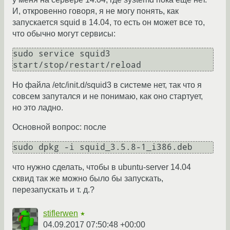
И, откровенно говоря, я не могу понять, как
запускается squid в 14.04, то есть он может все то,
что обычно могут сервисы:
sudo service squid3 
start/stop/restart/reload
Но файла /etc/init.d/squid3 в системе нет, так что я
совcем запутался и не понимаю, как оно стартует,
но это ладно.
Основной вопрос: после
sudo dpkg -i squid_3.5.8-1_i386.deb
что нужно сделать, чтобы в ubuntu-server 14.04
сквид так же можно было бы запускать,
перезапускать и т. д.?
stiflerwen
★
04.09.2017 07:50:48 +00:00