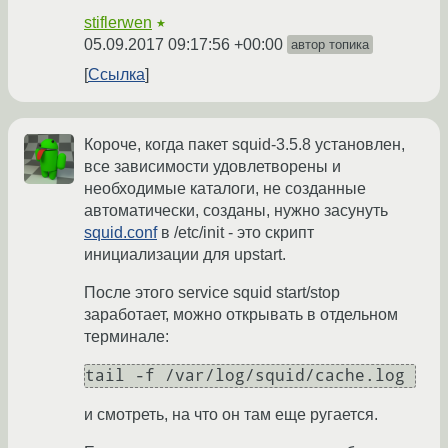
stiflerwen
★
05.09.2017 09:17:56 +00:00
автор топика
Ссылка
Короче, когда пакет squid-3.5.8 установлен,
все зависимости удовлетворены и
необходимые каталоги, не созданные
автоматически, созданы, нужно засунуть
squid.conf
в /etc/init - это скрипт
инициализации для upstart.
После этого service squid start/stop
заработает, можно открывать в отдельном
терминале:
tail -f /var/log/squid/cache.log
и смотреть, на что он там еще ругается.