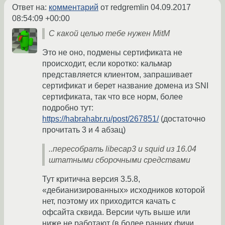
Ответ на:
комментарий
от redgremlin
04.09.2017
08:54:09 +00:00
С какой целью тебе нужен MitM
Это не оно, подмены сертификата не
происходит, если коротко: кальмар
представляется клиентом, запрашивает
сертификат и берет название домена из SNI
сертификата, так что все норм, более
подробно тут:
https://habrahabr.ru/post/267851/
(достаточно
прочитать 3 и 4 абзац)
..пересобрать libecap3 и squid из 16.04
штатными сборочными средствами
Тут критична версия 3.5.8,
«дебианизированных» исходников которой
нет, поэтому их приходится качать с
офсайта сквида. Версии чуть выше или
ниже не работают (в более ранних фичи