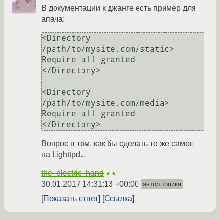
В документации к джанге есть пример для
апача:
<Directory 
/path/to/mysite.com/static>

Require all granted

</Directory>

<Directory 
/path/to/mysite.com/media>

Require all granted

Вопрос в том, как бы сделать то же самое
на Lighttpd...
the_electric_hand
★★
30.01.2017 14:31:13 +00:00
автор топика
Показать ответ
Ссылка