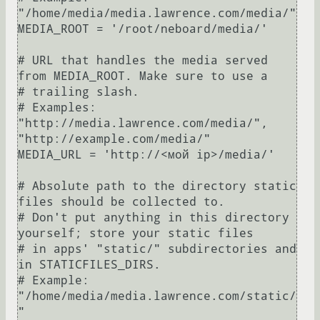
"/home/media/media.lawrence.com/media/"

MEDIA_ROOT = '/root/neboard/media/' 

# URL that handles the media served 
from MEDIA_ROOT. Make sure to use a

# trailing slash.

# Examples: 
"http://media.lawrence.com/media/", 
"http://example.com/media/"

MEDIA_URL = 'http://<мой ip>/media/'

# Absolute path to the directory static 
files should be collected to.

# Don't put anything in this directory 
yourself; store your static files

# in apps' "static/" subdirectories and 
in STATICFILES_DIRS.

# Example: 
"/home/media/media.lawrence.com/static/
"
