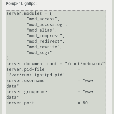
Конфиг Lighttpd:
server.modules = (

        "mod_access",

        "mod_accesslog",

        "mod_alias",

        "mod_compress",

        "mod_redirect",

        "mod_rewrite",

        "mod_scgi"

)

server.document-root = "/root/neboard/"

server.pid-file             = 
"/var/run/lighttpd.pid"

server.username             = "www-
data"

server.groupname            = "www-
data"

server.port                 = 80
