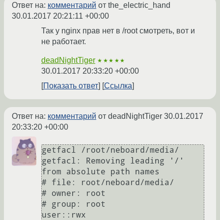
Ответ на:
комментарий
от the_electric_hand
30.01.2017 20:21:11 +00:00
Так у nginx прав нет в /root смотреть, вот и
не работает.
deadNightTiger
★★★★★
30.01.2017 20:33:20 +00:00
Показать ответ
Ссылка
Ответ на:
комментарий
от deadNightTiger
30.01.2017
20:33:20 +00:00
getfacl /root/neboard/media/

getfacl: Removing leading '/' 
from absolute path names

# file: root/neboard/media/

# owner: root

# group: root

user::rwx
