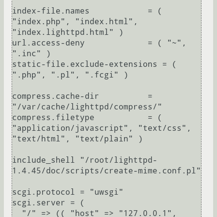
index-file.names            = ( 
"index.php", "index.html", 
"index.lighttpd.html" )

url.access-deny             = ( "~", 
".inc" )

static-file.exclude-extensions = ( 
".php", ".pl", ".fcgi" )

compress.cache-dir          = 
"/var/cache/lighttpd/compress/"

compress.filetype           = ( 
"application/javascript", "text/css", 
"text/html", "text/plain" )

include_shell "/root/lighttpd-
1.4.45/doc/scripts/create-mime.conf.pl"

scgi.protocol = "uwsgi"

scgi.server = (

  "/" => (( "host" => "127.0.0.1", 