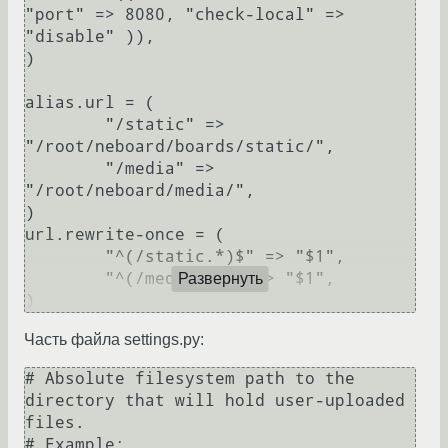
"port" => 8080, "check-local" => 
"disable" )),

)

alias.url = (

        "/static" => 
"/root/neboard/boards/static/",

        "/media" => 
"/root/neboard/media/",

)

url.rewrite-once = (

        "^(/static.*)$" => "$1",

        "^(/media.*)$" => "$1",

Развернуть
Часть файла settings.py:
# Absolute filesystem path to the 
directory that will hold user-uploaded 
files.

# Example: 