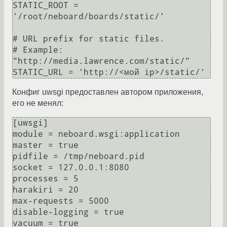
STATIC_ROOT = 
'/root/neboard/boards/static/'

# URL prefix for static files.

# Example: 
"http://media.lawrence.com/static/"

Конфиг uwsgi предоставлен автором приложения,
его не менял:
[uwsgi]

module = neboard.wsgi:application

master = true

pidfile = /tmp/neboard.pid

socket = 127.0.0.1:8080

processes = 5

harakiri = 20

max-requests = 5000

disable-logging = true

vacuum = true
