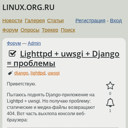
LINUX.ORG.RU
Новости
Галерея
Статьи
Регистрация
-
Вход
Форум
Опросы
Трекер
Поиск
Форум
—
Admin
Lighttpd + uwsgi + Django
= проблемы
django
,
lighttpd
,
uwsgi
Приветствую.
0
Пытаюсь поднять Django-приложение на
Lighttpd + uwsgi. Но получаю проблему:
статические и медиа-файлы возвращают
1
404. Вот часть выхлопа консоли веб-
браузера: