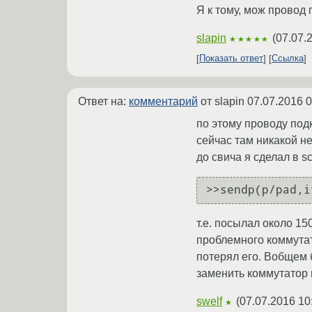
Я к тому, мож провод 
slapin
(
07.07.
★★★★★
Показать ответ
Ссылка
Ответ на:
комментарий
от slapin
07.07.2016 0
по этому проводу подк
сейчас там никакой не
до свича я сделал в s
т.е. посылал около 15
проблемного коммутато
потерял его. Вобщем 
заменить коммутатор 
swelf
(
07.07.2016 10
★