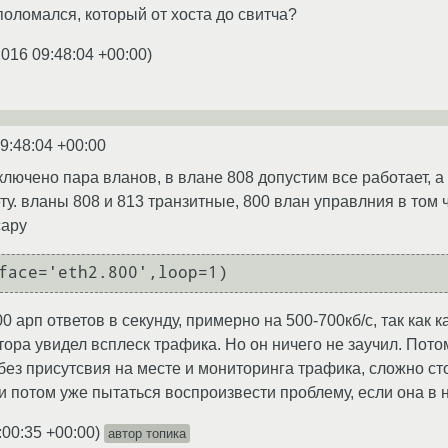
поломался, который от хоста до свитча?
2016 09:48:04 +00:00
)
9:48:04 +00:00
лючено пара вланов, в влане 808 допустим все работает, а 
ту. вланы 808 и 813 транзитные, 800 влан управлния в том ч
capy
00 арп ответов в секунду, примерно на 500-700кб/с, так как 
ра увидел всплеск трафика. Но он ничего не заучил. Потом 
без присутсвия на месте и мониторинга трафика, сложно ст
и потом уже пытаться воспроизвести проблему, если она в 
:00:35 +00:00
)
автор топика