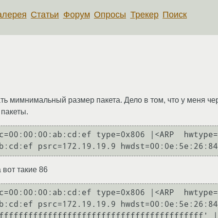
алерея
Статьи
Форум
Опросы
Трекер
Поиск
ать мимнимальный размер пакета. Дело в том, что у меня ч
 пакеты.
c=00:00:00:ab:cd:ef type=0x806 |<ARP  hwtype=
 вот такие 86
c=00:00:00:ab:cd:ef type=0x806 |<ARP  hwtype=
b:cd:ef psrc=172.19.19.9 hwdst=00:0e:5e:26:84