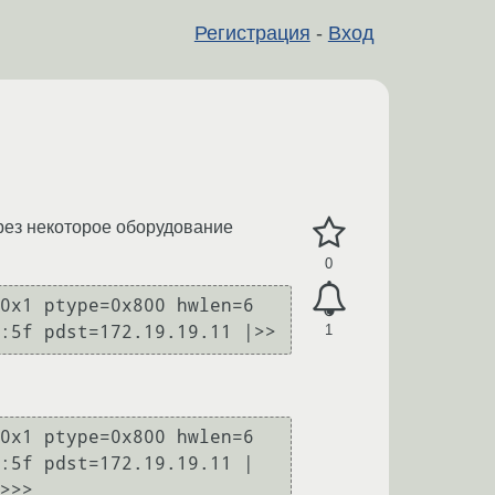
Регистрация
-
Вход
ерез некоторое оборудование
0
0x1 ptype=0x800 hwlen=6 
1
0x1 ptype=0x800 hwlen=6 
:5f pdst=172.19.19.11 |