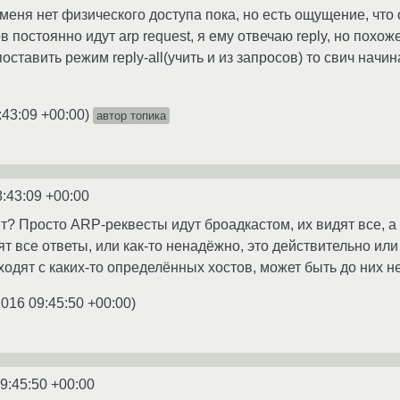
 меня нет физического доступа пока, но есть ощущение, что 
ов постоянно идут arp request, я ему отвечаю reply, но похож
 поставить режим reply-all(учить и из запросов) то свич нач
:43:09 +00:00
)
автор топика
8:43:09 +00:00
т? Просто ARP-реквесты идут броадкастом, их видят все, а 
т все ответы, или как-то ненадёжно, это действительно или 
ходят с каких-то определённых хостов, может быть до них 
2016 09:45:50 +00:00
)
9:45:50 +00:00