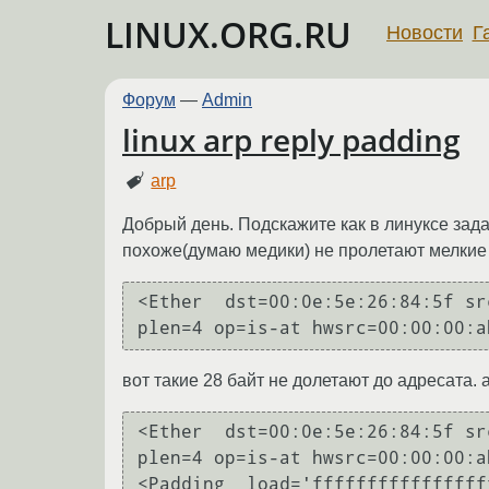
LINUX.ORG.RU
Новости
Г
Форум
—
Admin
linux arp reply padding
arp
Добрый день. Подскажите как в линуксе зад
похоже(думаю медики) не пролетают мелкие
<Ether  dst=00:0e:5e:26:84:5f sr
вот такие 28 байт не долетают до адресата. а
<Ether  dst=00:0e:5e:26:84:5f sr
plen=4 op=is-at hwsrc=00:00:00:a