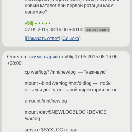
новый каталог при первой ротации как я
понимаю?
v9lij
★★★★★
07.05.2015 08:16:06 +00:00
автор топика
Показать ответ
Ссылка
Ответ на:
комментарий
от v9lij
07.05.2015 08:16:06
+00:00
cp /var/log/* /mnt/newlog — "наживую"
mount --bind /var/log /mnt/oldlog --- чтобы
остался доступ к старой директории логов
umount /mnt/newlog
mount /dev/$NEWLOGBLOCKDEVICE
/var/log
service $SYSLOG reload