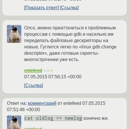
Показать ответ
Ссылка
Олсо, можно приаттачиться к проблемным
процессам с помощью gdb и насильно им
переделать файловые дескрипторы на
новые. Гуглится легко по «linux gdb change
descriptor», даже готовые скрипты-
многострочники уже есть.
entefeed
☆☆☆
07.05.2015 07:56:15 +00:00
Ссылка
Ответ на:
комментарий
от entefeed
07.05.2015
07:51:46 +00:00
cat oldlog >> newlog
конечно жи.