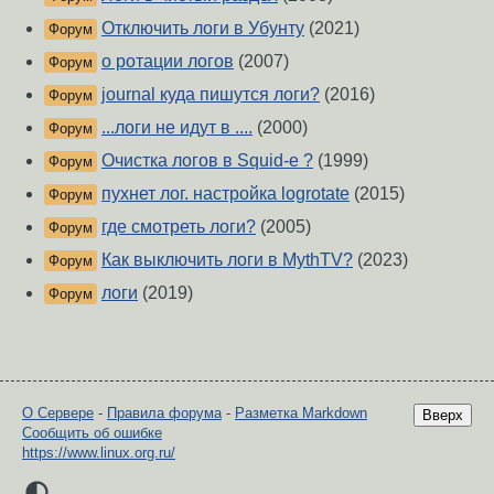
Отключить логи в Убунту
(2021)
Форум
о ротации логов
(2007)
Форум
journal куда пишутся логи?
(2016)
Форум
...логи не идут в ....
(2000)
Форум
Очистка логов в Squid-e ?
(1999)
Форум
пухнет лог. настройка logrotate
(2015)
Форум
где смотреть логи?
(2005)
Форум
Как выключить логи в MythTV?
(2023)
Форум
логи
(2019)
Форум
О Сервере
-
Правила форума
-
Разметка Markdown
Вверх
Сообщить об ошибке
https://www.linux.org.ru/