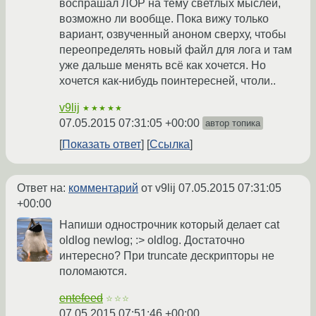
воспрашал ЛОР на тему светлых мыслей,
возможно ли вообще. Пока вижу только
вариант, озвученный аноном сверху, чтобы
переопределять новый файл для лога и там
уже дальше менять всё как хочется. Но
хочется как-нибудь поинтересней, чтоли..
v9lij
★★★★★
07.05.2015 07:31:05 +00:00
автор топика
Показать ответ
Ссылка
Ответ на:
комментарий
от v9lij
07.05.2015 07:31:05
+00:00
Напиши однострочник который делает cat
oldlog newlog; :> oldlog. Достаточно
интересно? При truncate дескрипторы не
поломаются.
entefeed
☆☆☆
07.05.2015 07:51:46 +00:00