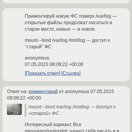
Примонтируй новую ФС поверх /var/log —
открытые файлы продолжат писаться в
старое место, новые — в новое.
mount --bind /var/log /mnt/log --- доступ к
"старой" ФС
anonymous
07.05.2015 08:09:22 +00:00
Показать ответ
Ссылка
Ответ на:
комментарий
от anonymous
07.05.2015
08:09:22 +00:00
mount --bind /var/log /mnt/log --- доступ к
«старой» ФС
Интересный вариант. Все
messages/syslog/etc начнут себя писать в в