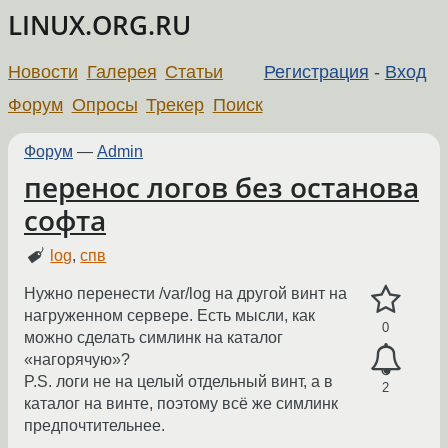
LINUX.ORG.RU
Новости
Галерея
Статьи
Регистрация
-
Вход
Форум
Опросы
Трекер
Поиск
Форум
—
Admin
перенос логов без останова
софта
log
,
спв
Нужно перенести /var/log на другой винт на
нагруженном сервере. Есть мысли, как
0
можно сделать симлинк на каталог
«нагорячую»?
P.S. логи не на целый отдельный винт, а в
2
каталог на винте, поэтому всё же симлинк
предпочтительнее.