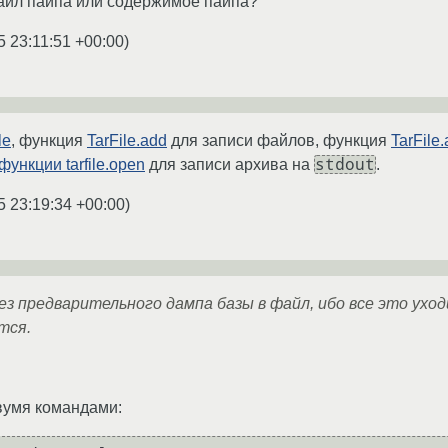
файл пайпа или содержимое пайпа?
5 23:11:51 +00:00
)
le
, функция
TarFile.add
для записи файлов, функция
TarFile.
stdout
функции tarfile.open
для записи архива на
.
5 23:19:34 +00:00
)
. без предварительного дампа базы в файл, ибо все это ухо
тся.
умя командами: