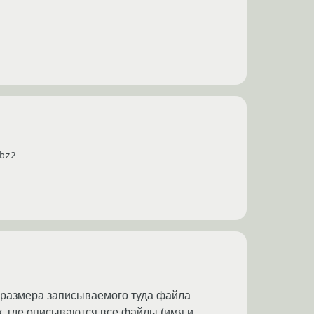
bz2
я размера записываемого туда файла
ок, где описываются все файлы (имя и