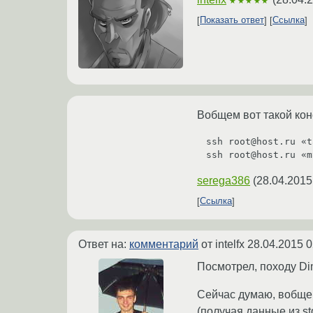
★★★★★
Показать ответ
Ссылка
Вобщем вот такой кон
ssh root@host.ru «t
ssh root@host.ru «m
serega386
(
28.04.2015
Ссылка
Ответ на:
комментарий
от intelfx
28.04.2015 0
Посмотрел, походу Dim
Сейчас думаю, вобще,
(получая данные из st