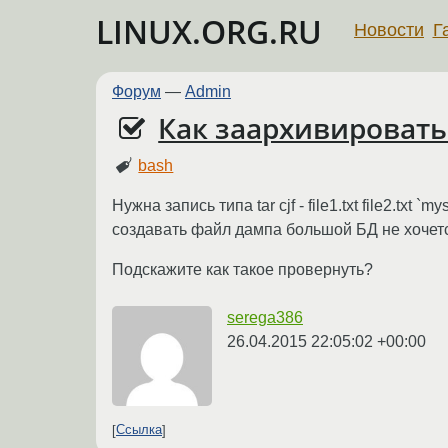
LINUX.ORG.RU
Новости
Г
Форум
—
Admin
Как заархивироват
bash
Нужна запись типа tar cjf - file1.txt file2.tx
создавать файл дампа большой БД не хочет
Подскажите как такое провернуть?
serega386
26.04.2015 22:05:02 +00:00
Ссылка