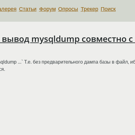
алерея
Статьи
Форум
Опросы
Трекер
Поиск
ь вывод mysqldump совместно 
t `mysqldump ...` Т.е. без предварительного дампа базы в файл, 
ся.