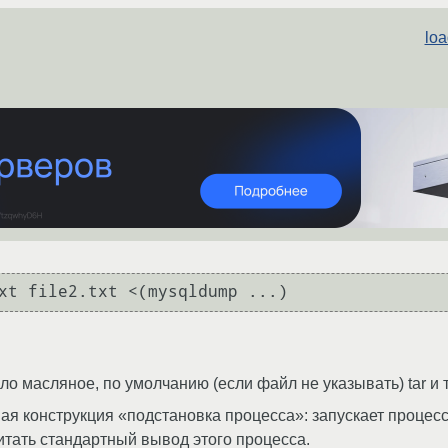
loa
о масляное, по умолчанию (если файл не указывать) tar и 
я конструкция «подстановка процесса»: запускает процесс
итать стандартный вывод этого процесса.