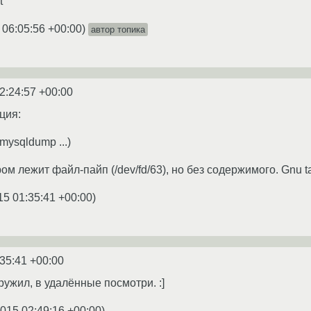
t
 06:05:56 +00:00
)
автор топика
2:24:57 +00:00
ция:
 <(mysqldump ...)
ом лежит файл-пайп (/dev/fd/63), но без содержимого. Gnu ta
15 01:35:41 +00:00
)
:35:41 +00:00
ружил, в удалённые посмотри. :]
2015 02:49:16 +00:00
)