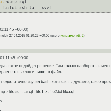
at
>dump.sql

 faile2|ssh|tar -xvvf -
01:11:45 +00:00
)
emulek
27.04.2015 01:20:23 +00:00
(всего
исправлений: 2
)
01:11:45 +00:00
ы - такое подойдет решение. Там только наоборот - клиент 
ирает его выхлоп и пишет в файл.
недостаточно изучил bash, хотя как вы думаете, такое прок
> fifo.sql ; tar cjf - file1.txt file2.txt fifo.sql
о?