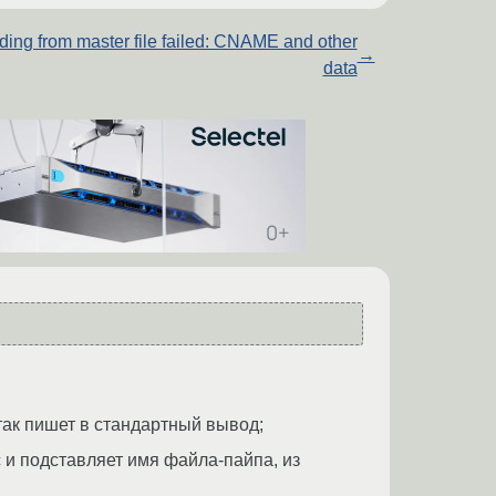
ding from master file failed: CNAME and other
→
data
так пишет в стандартный вывод;
 и подставляет имя файла-пайпа, из