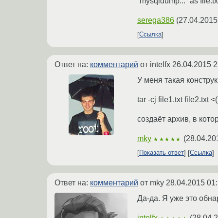
`mysqldump...` as file.tx
serega386
(
27.04.2015
Ссылка
Ответ на:
комментарий
от intelfx
26.04.2015 2
У меня такая конструк
tar -cj file1.txt file2.txt
создаёт архив, в котор
mky
(
28.04.20
★★★★★
Показать ответ
Ссылка
Ответ на:
комментарий
от mky
28.04.2015 01
Да-да. Я уже это обна
intelfx
(
28.04.