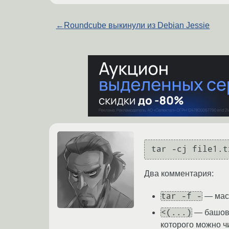
←
Roundcube выкинули из Debian Jessie
Два комментария:
tar -f -
— масл
<(...)
— башова
которого можно ч