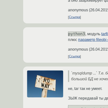
а оно заархивирует 
anonymous
(
26.04.201
Ссылка
python3
, модуль
tarfi
плюс
параметр fileobj 
anonymous
(
26.04.201
Ссылка
`mysqldump ...` Т.е
большой БД не хоче
не, tar так не умеет.
ЗЫЖ передавай ты дв