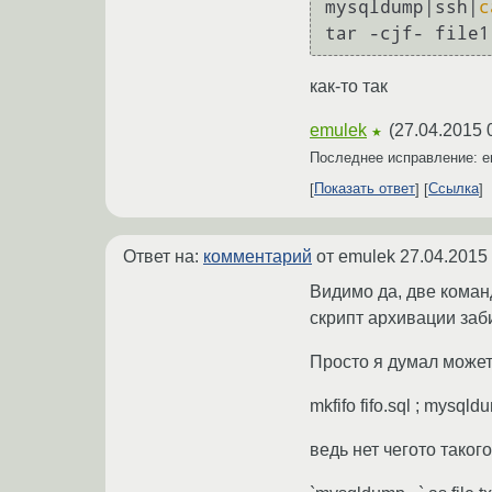
mysqldump|ssh|
c
tar -cjf- file1
как-то так
emulek
(
27.04.2015 
★
Последнее исправление: 
Показать ответ
Ссылка
Ответ на:
комментарий
от emulek
27.04.2015 
Видимо да, две команд
скрипт архивации заб
Просто я думал может 
mkfifo fifo.sql ; mysqldump 
ведь нет чегото таког