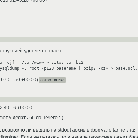
струкцией удовлетворился:
ar cjf - /var/www» > sites.tar.bz2

ysqldump -u root -p123 basename | bzip2 -cz» > base.sql.
 07:01:50 +00:00
)
автор топика
2:49:16 +00:00
ez'у делать было нечего :-)
 возможно ли выдать на stdout архив в формате tar не зна
din/pipe). Если не путаюсь, то в начале tar-архива лежит бл