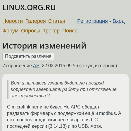
LINUX.ORG.RU
Новости
Галерея
Статьи
Регистрация
-
Вход
Форум
Опросы
Трекер
Поиск
История изменений
Исправление
AS
,
22.02.2015 09:56
(текущая версия) :
Вот и пытаюсь узнать будет ли apcupsd
корректно завершать работу при отключение
электричества ?
С microlink нет и не будет. Но APC обещал
раздавать фирмварь с поддержкой ещё и modbus. А
вот modbus поддерживается у apcupsd. С
последней версии (3.14.13) и по USB. Хотя,