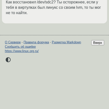
Как восстановил /dev/sdc2? Tы осторожнее, если у
тебя в виртулках был линукс со своим lvm, то ты мог
не то найти.
О Сервере
-
Правила форума
-
Разметка Markdown
Вверх
Сообщить об ошибке
https://www.linux.org.ru/