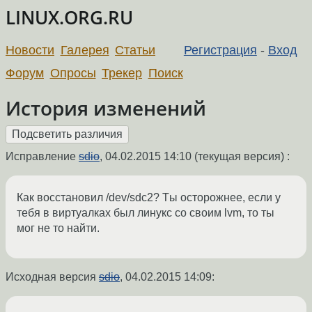
LINUX.ORG.RU
Новости
Галерея
Статьи
Регистрация
-
Вход
Форум
Опросы
Трекер
Поиск
История изменений
Исправление
sdio
,
04.02.2015 14:10
(текущая версия) :
Как восстановил /dev/sdc2? Tы осторожнее, если у
тебя в виртуалках был линукс со своим lvm, то ты
мог не то найти.
Исходная версия
sdio
,
04.02.2015 14:09
: