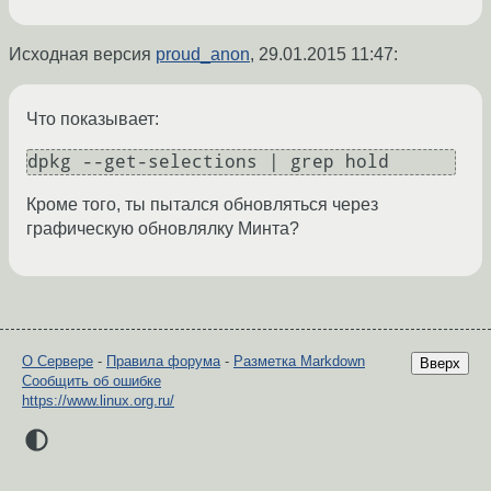
Исходная версия
proud_anon
,
29.01.2015 11:47
:
Что показывает:
dpkg --get-selections | grep hold
Кроме того, ты пытался обновляться через
графическую обновлялку Минта?
О Сервере
-
Правила форума
-
Разметка Markdown
Вверх
Сообщить об ошибке
https://www.linux.org.ru/