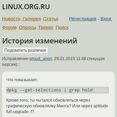
LINUX.ORG.RU
Новости
Галерея
Статьи
Регистрация
-
Вход
Форум
Опросы
Трекер
Поиск
История изменений
Исправление
proud_anon
,
29.01.2015 11:48
(текущая
версия) :
Что показывает:
dpkg --get-selections | grep hold
Кроме того, ты пытался обновляться через
графическую обновлялку Минта? Или через aptitude
full-upgrade -f?