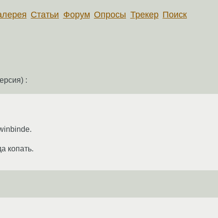
алерея
Статьи
Форум
Опросы
Трекер
Поиск
ерсия) :
winbinde.
а копать.