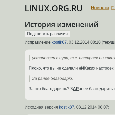
LINUX.ORG.RU
Новости
Г
История изменений
Исправление
kostik87
,
03.12.2014 08:10
(текуща
установлен с нуля, т.е. настроек ни каки
Плохо, что вы не сделали н
ИК
аких настроек,
За ранее благодарю.
За что благодаришь? З
АР
анее благодарить 
Исходная версия
kostik87
,
03.12.2014 08:07
: