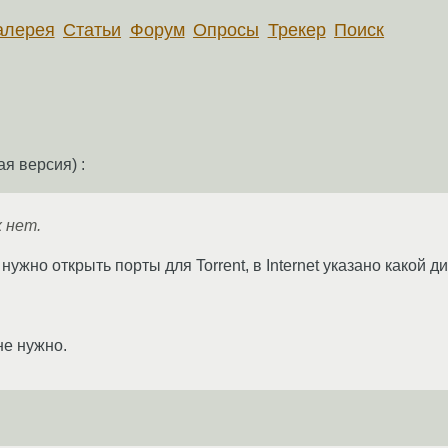
алерея
Статьи
Форум
Опросы
Трекер
Поиск
я версия) :
х нет.
 нужно открыть порты для Torrent, в Internet указано какой д
не нужно.