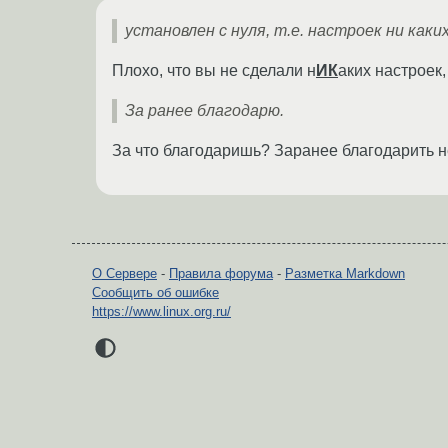
установлен с нуля, т.е. настроек ни каки
Плохо, что вы не сделали н
ИК
аких настроек,
За ранее благодарю.
За что благодаришь? Заранее благодарить н
О Сервере
-
Правила форума
-
Разметка Markdown
Сообщить об ошибке
https://www.linux.org.ru/