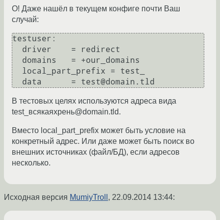
О! Даже нашёл в текущем конфиге почти Ваш
случай:
testuser:

  driver    = redirect

  domains   = +our_domains

  local_part_prefix = test_

В тестовых целях используются адреса вида
test_всякаяхрень@domain.tld.
Вместо local_part_prefix может быть условие на
конкретный адрес. Или даже может быть поиск во
внешних источниках (файл/БД), если адресов
несколько.
Исходная версия
MumiyTroll
,
22.09.2014 13:44
: