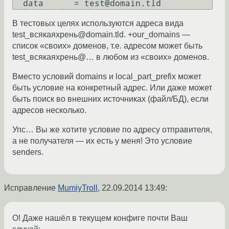
В тестовых целях используются адреса вида
test_всякаяхрень@domain.tld. +our_domains —
список «своих» доменов, т.е. адресом может быть
test_всякаяхрень@… в любом из «своих» доменов.
Вместо условий domains и local_part_prefix может
быть условие на конкретный адрес. Или даже может
быть поиск во внешних источниках (файл/БД), если
адресов несколько.
Упс… Вы же хотите условие по адресу отправителя,
а не получателя — их есть у меня! Это условие
senders.
Исправление
MumiyTroll
,
22.09.2014 13:49
:
О! Даже нашёл в текущем конфиге почти Ваш