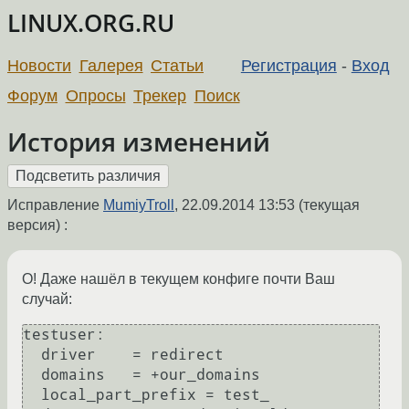
LINUX.ORG.RU
Новости
Галерея
Статьи
Регистрация
-
Вход
Форум
Опросы
Трекер
Поиск
История изменений
Исправление
MumiyTroll
,
22.09.2014 13:53
(текущая
версия) :
О! Даже нашёл в текущем конфиге почти Ваш
случай:
testuser:

  driver    = redirect

  domains   = +our_domains

  local_part_prefix = test_
