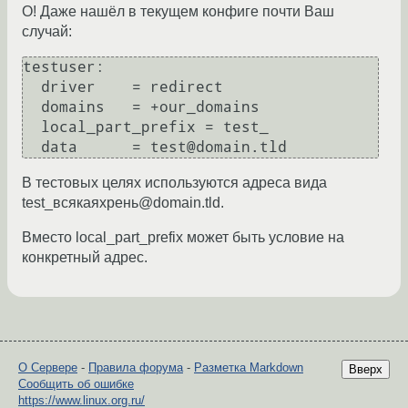
О! Даже нашёл в текущем конфиге почти Ваш
случай:
testuser:

  driver    = redirect

  domains   = +our_domains

  local_part_prefix = test_

В тестовых целях используются адреса вида
test_всякаяхрень@domain.tld.
Вместо local_part_prefix может быть условие на
конкретный адрес.
О Сервере
-
Правила форума
-
Разметка Markdown
Вверх
Сообщить об ошибке
https://www.linux.org.ru/