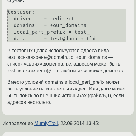
случай:
testuser:

  driver    = redirect

  domains   = +our_domains

  local_part_prefix = test_

В тестовых целях используются адреса вида
test_всякаяхрень@domain.tld. +our_domains —
список «своих» доменов, т.е. адресом может быть
test_всякаяхрень@… в любом из «своих» доменов.
Вместо условий domains и local_part_prefix может
быть условие на конкретный адрес. Или даже может
быть поиск во внешних источниках (файл/БД), если
адресов несколько.
Исправление
MumiyTroll
,
22.09.2014 13:45
: