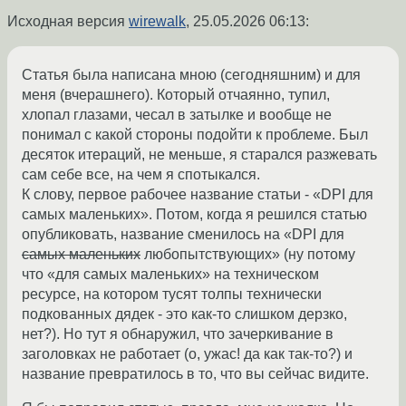
Исходная версия
wirewalk
,
25.05.2026 06:13
:
Статья была написана мною (сегодняшним) и для
меня (вчерашнего). Который отчаянно, тупил,
хлопал глазами, чесал в затылке и вообще не
понимал с какой стороны подойти к проблеме. Был
десяток итераций, не меньше, я старался разжевать
сам себе все, на чем я спотыкался.
К слову, первое рабочее название статьи - «DPI для
самых маленьких». Потом, когда я решился статью
опубликовать, название сменилось на «DPI для
самых маленьких
любопытствующих» (ну потому
что «для самых маленьких» на техническом
ресурсе, на котором тусят толпы технически
подкованных дядек - это как-то слишком дерзко,
нет?). Но тут я обнаружил, что зачеркивание в
заголовках не работает (о, ужас! да как так-то?) и
название превратилось в то, что вы сейчас видите.