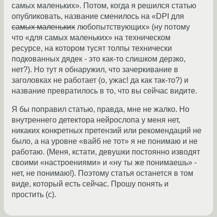
самых маленьких». Потом, когда я решился статью
опубликовать, название сменилось на «DPI для
самых маленьких
любопытствующих» (ну потому
что «для самых маленьких» на техническом
ресурсе, на котором тусят толпы технически
подкованных дядек - это как-то слишком дерзко,
нет?). Но тут я обнаружил, что зачеркивание в
заголовках не работает (о, ужас! да как так-то?) и
название превратилось в то, что вы сейчас видите.
Я бы поправил статью, правда, мне не жалко. Но
внутреннего детектора нейрослопа у меня нет,
никаких конкретных претензий или рекомендаций не
было, а на уровне «вайб не тот» я не понимаю и не
работаю. (Меня, кстати, девушки постоянно изводят
своими «настроениями» и «ну ты же понимаешь» -
нет, не понимаю!). Поэтому статья останется в том
виде, который есть сейчас. Прошу понять и
простить (с).