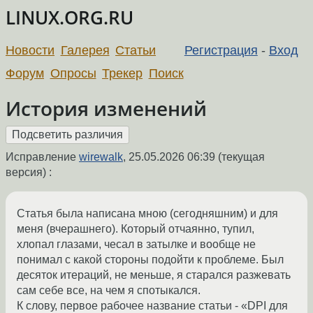
LINUX.ORG.RU
Новости
Галерея
Статьи
Регистрация
-
Вход
Форум
Опросы
Трекер
Поиск
История изменений
Исправление
wirewalk
,
25.05.2026 06:39
(текущая
версия) :
Статья была написана мною (сегодняшним) и для
меня (вчерашнего). Который отчаянно, тупил,
хлопал глазами, чесал в затылке и вообще не
понимал с какой стороны подойти к проблеме. Был
десяток итераций, не меньше, я старался разжевать
сам себе все, на чем я спотыкался.
К слову, первое рабочее название статьи - «DPI для