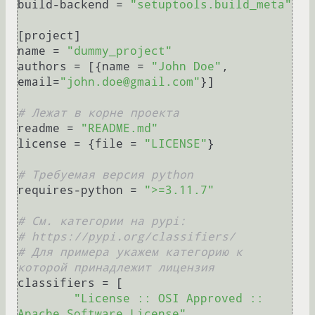
build-backend = 
"setuptools.build_meta"
[project]

name = 
"dummy_project"
authors = [{name = 
"John Doe"
, 
email=
"john.doe@gmail.com"
}]

# Лежат в корне проекта
readme = 
"README.md"
license = {file = 
"LICENSE"
}

# Требуемая версия python
requires-python = 
">=3.11.7"
# См. категории на pypi:
# https://pypi.org/classifiers/
# Для примера укажем категорию к 
которой принадлежит лицензия
classifiers = [

"License :: OSI Approved :: 
Apache Software License"