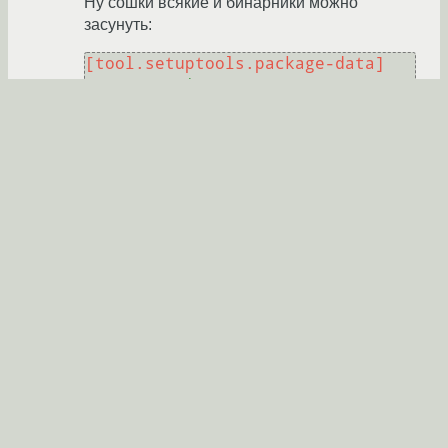
Ну сошки всякие и бинарники можно
засунуть:
[tool.setuptools.package-data]
'src'
 = [
'*.so'
Как и любые другие файлы.
https://setuptools.pypa.io/en/latest/usergui
de/datafiles.html
rtxtxtrx
★★★
07.04.2024 00:38:32 +00:00
автор топика
Последнее исправление: rtxtxtrx
07.04.2024 00:39:08
+00:00
(всего
исправлений: 1
)
Ссылка
Вы не можете добавлять комментарии в эту тему. Тема
перемещена в архив.