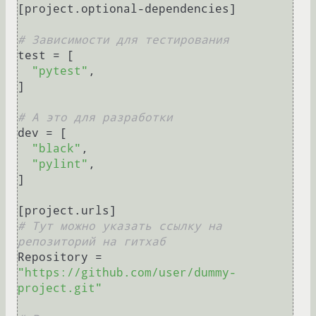
[project.optional-dependencies]

# Зависимости для тестирования
test = [

"pytest"
,

]

# А это для разработки
dev = [

"black"
,

"pylint"
,

]

# Тут можно указать ссылку на 
репозиторий на гитхаб
Repository = 
"https://github.com/user/dummy-
project.git"