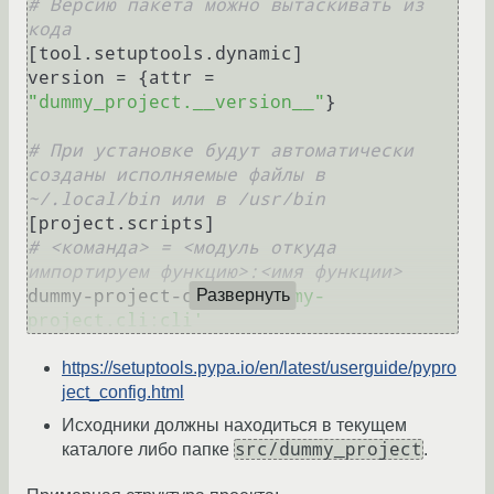
# Версию пакета можно вытаскивать из 
кода
[tool.setuptools.dynamic]

version = {attr = 
"dummy_project.__version__"
}

# При установке будут автоматически 
созданы исполняемые файлы в 
~/.local/bin или в /usr/bin
# <команда> = <модуль откуда 
импортируем функцию>:<имя функции>
dummy-project-cli = 
'dummy-
Развернуть
project.cli:cli'
https://setuptools.pypa.io/en/latest/userguide/pypro
ject_config.html
Исходники должны находиться в текущем
src/dummy_project
каталоге либо папке
.