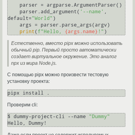
    parser = argparse.ArgumentParser()

    parser.add_argument(
'--name'
, 
default=
"World"
)

    args = parser.parse_args(argv)

print
(
f"Hello, 
{args.name}
!"
Естественно, вместо pipx можно использовать
обычный pip. Первый просто автоматически
создает виртуальное окружение. Это аналог
npx из мира Node.js.
С помощью pipx можно произвести тестовую
установку проекта:
Проверим cli:
$ dummy-project-cli --name 
"Dummy"
Даже если проект не содержит исполняемых