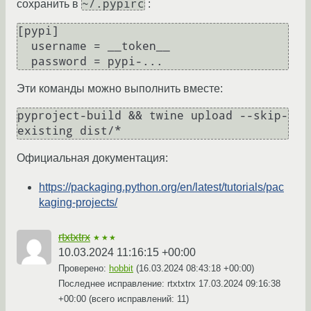
~/.pypirc
сохранить в
:
[pypi]

  username = __token__

Эти команды можно выполнить вместе:
pyproject-build && twine upload --skip-
Официальная документация:
https://packaging.python.org/en/latest/tutorials/pac
kaging-projects/
rtxtxtrx
★★★
10.03.2024 11:16:15 +00:00
Проверено:
hobbit
(
16.03.2024 08:43:18 +00:00
)
Последнее исправление: rtxtxtrx
17.03.2024 09:16:38
+00:00
(всего исправлений: 11)