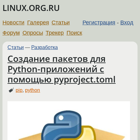
LINUX.ORG.RU
Новости
Галерея
Статьи
Регистрация
-
Вход
Форум
Опросы
Трекер
Поиск
Статьи
—
Разработка
Создание пакетов для
Python-приложений с
помощью pyproject.toml
pip
,
python