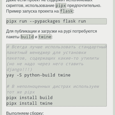
pipx
скриптов, использование
предпочтительно.
flask
Пример запуска проекта на
:
Для публикации и загрузки на pypi потребуются
build
twine
пакеты
и
:
# Всегда лучше использовать стандартный 
пакетный менеджер для установки 
пакетов, содержащих какие-то утилиты 
(но не надо через него ставить 
django!!!)
yay -S python-build twine

# В неполноценных дистрах используем 
тот же pipx
pipx install build

Выполняем сборку: