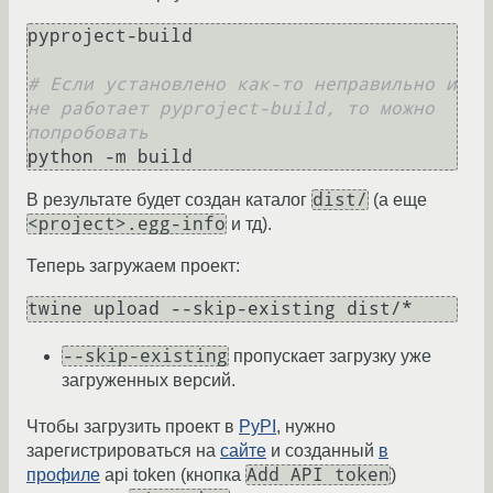
pyproject-build

# Если установлено как-то неправильно и 
не работает pyproject-build, то можно 
попробовать
dist/
В результате будет создан каталог
(а еще
<project>.egg-info
и тд).
Теперь загружаем проект:
--skip-existing
пропускает загрузку уже
загруженных версий.
Чтобы загрузить проект в
PyPI
, нужно
зарегистрироваться на
сайте
и созданный
в
Add API token
профиле
api token (кнопка
)