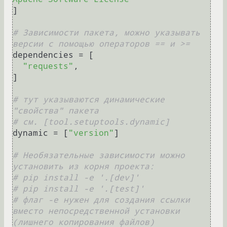
]

# Зависимости пакета, можно указывать 
версии с помощью операторов == и >= 
dependencies = [

"requests"
,

]

# тут указываются динамические 
"свойства" пакета
# см. [tool.setuptools.dynamic] 
dynamic = [
"version"
]

# Необязательные зависимости можно 
установить из корня проекта:
# pip install -e '.[dev]'
# pip install -e '.[test]'
# флаг -e нужен для создания ссылки 
вместо непосредственной установки 
(лишнего копирования файлов)