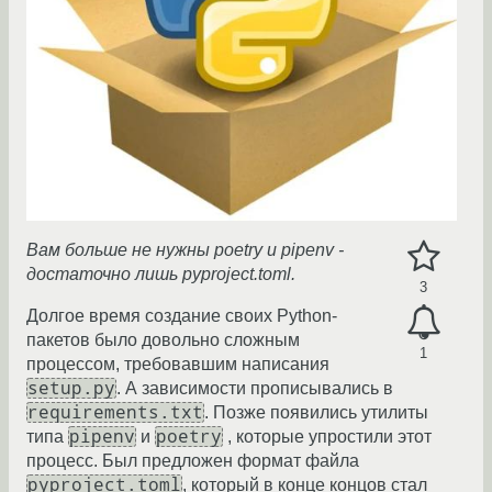
Вам больше не нужны poetry и pipenv -
достаточно лишь pyproject.toml.
3
Долгое время создание своих Python-
пакетов было довольно сложным
1
процессом, требовавшим написания
setup.py
. А зависимости прописывались в
requirements.txt
. Позже появились утилиты
pipenv
poetry
типа
и
, которые упростили этот
процесс. Был предложен формат файла
pyproject.toml
, который в конце концов стал