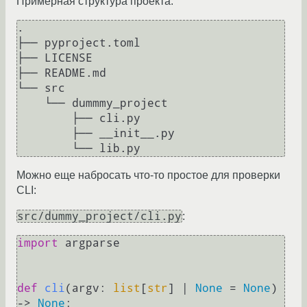
Примерная структура проекта:
.

├── pyproject.toml

├── LICENSE

├── README.md

└── src

    └── dummmy_project

        ├── cli.py

        ├── __init__.py

Можно еще набросать что-то простое для проверки
CLI:
src/dummy_project/cli.py
:
import
 argparse

def
cli
(
argv: 
list
[
str
] | 
None
 = 
None
) 
-> 
None
:
