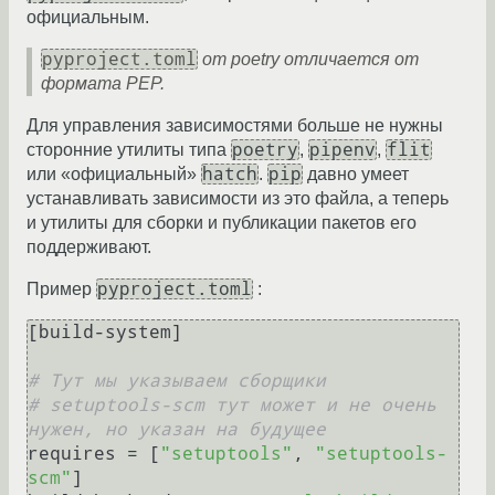
официальным.
pyproject.toml
от poetry отличается от
формата PEP.
Для управления зависимостями больше не нужны
poetry
pipenv
flit
сторонние утилиты типа
,
,
hatch
pip
или «официальный»
.
давно умеет
устанавливать зависимости из это файла, а теперь
и утилиты для сборки и публикации пакетов его
поддерживают.
pyproject.toml
Пример
:
[build-system]

# Тут мы указываем сборщики
# setuptools-scm тут может и не очень 
нужен, но указан на будущее
requires = [
"setuptools"
, 
"setuptools-
scm"
]
