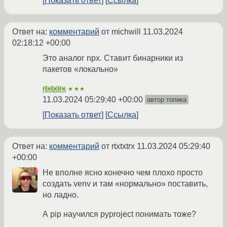
Показать ответ
Ссылка
Ответ на:
комментарий
от michwill
11.03.2024
02:18:12 +00:00
Это аналог npx. Ставит бинарники из
пакетов «локально»
rtxtxtrx
★★★
11.03.2024 05:29:40 +00:00
автор топика
Показать ответ
Ссылка
Ответ на:
комментарий
от rtxtxtrx
11.03.2024 05:29:40
+00:00
Не вполне ясно конечно чем плохо просто
создать venv и там «нормально» поставить,
но ладно.
А pip научился pyproject понимать тоже?