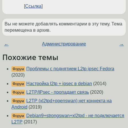
Ссылка
Вы не можете добавлять комментарии в эту тему. Тема
перемещена в архив.
←
Администрирование
→
Похожие темы
Проблемы с поднятием L2tp ipsec Fedora
Форум
(2020)
Настройка l2tp + ipsec в debian
(2014)
Форум
L2TP/IPsec - пропадает связь
(2020)
Форум
L2TP (xl2tpd+openswan) нет коннекта на
Форум
Android
(2019)
Debian9+strongswan+xl2tpd - не подключается
Форум
L2TP
(2017)