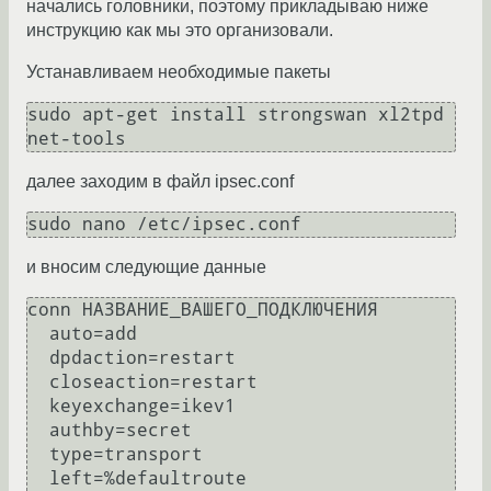
начались головники, поэтому прикладываю ниже
инструкцию как мы это организовали.
Устанавливаем необходимые пакеты
sudo apt-get install strongswan xl2tpd 
далее заходим в файл ipsec.conf
и вносим следующие данные
conn НАЗВАНИЕ_ВАШЕГО_ПОДКЛЮЧЕНИЯ

  auto=add

  dpdaction=restart

  closeaction=restart

  keyexchange=ikev1

  authby=secret

  type=transport

  left=%defaultroute
