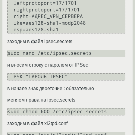
  leftprotoport=17/1701

  rightprotoport=17/1701

  right=АДРЕС_VPN_СЕРВЕРА

  ike=aes128-sha1-modp2048

заходим в файл ipsec.secrets
и вносим строку с паролем от IPSec
в начале знак двоеточие : обязательно
меняем права на ipsec.secrets
заходим в файл xl2tpd.conf