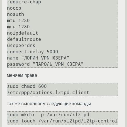
require-chap

noccp

noauth

mtu 1280

mru 1280

noipdefault

defaultroute

usepeerdns

connect-delay 5000

name "ЛОГИН_VPN_ЮЗЕРА"

меняем права
sudo chmod 600 
так же выполняем следующие команды
sudo mkdir -p /var/run/xl2tpd
