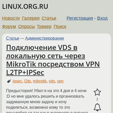
LINUX.ORG.RU
Новости
Галерея
Статьи
Регистрация
-
Вход
Форум
Опросы
Трекер
Поиск
Статьи
—
Администрирование
Подключение VDS в
локальную сеть через
MikroTik посредством VPN
L2TP+IPSec
ipsec
,
l2tp
,
mikrotik
,
vds
,
vpn
Предыстория! Убил я на это 4 дня и 4 ночи
:D но мне удалось решить и организовать
2
задуманную мною задачу и хочу
поделиться, возможно кому то это
понадобиться так как в интернете я путнего