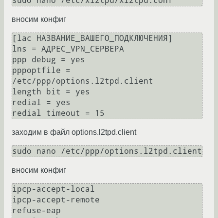
вносим конфиг
[lac НАЗВАНИЕ_ВАШЕГО_ПОДКЛЮЧЕНИЯ]

lns = АДРЕС_VPN_СЕРВЕРА

ppp debug = yes

pppoptfile = 
/etc/ppp/options.l2tpd.client

length bit = yes

redial = yes

заходим в файл options.l2tpd.client
вносим конфиг
ipcp-accept-local

ipcp-accept-remote

refuse-eap
