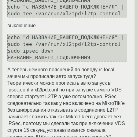
НАЗВАНИЕ_ВАШЕГО_ПОДКЛЮЧЕНИЯ

echo "c НАЗВАНИЕ_ВАШЕГО_ПОДКЛЮЧЕНИЯ" | 
выключение
echo "d НАЗВАНИЕ_ВАШЕГО_ПОДКЛЮЧЕНИЯ" | 
sudo tee /var/run/xl2tpd/l2tp-control

sudo ipsec down 
А теперь немного пояснений по поводу rc.local
зачем мы прописали авто запуск туда?
Теоретически можно прописать авто запуск в
ipsec.conf и xl2tpd.conf но при запуске самого VDS
сперва стартует L2TP а уже потом только IPSec
следовательно так как у нас включено на MikroTik`е
без шифрования отказывать в соединение L2TP
начинает спамить так как MikroTik его дропает без
IPSec, поэтому мы сделали так при включении VDS
спустя 15 секунд устанавливается сначала
соединение IPSec а уже после этого через 30