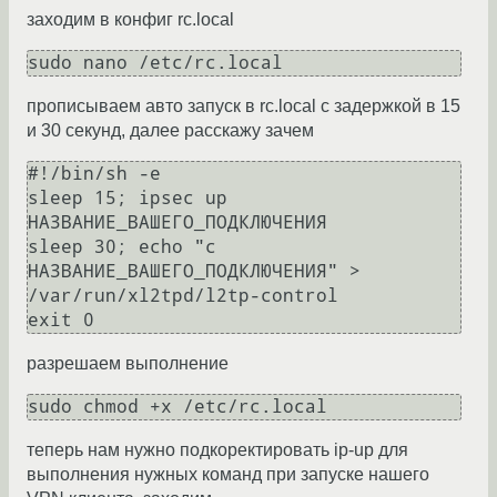
заходим в конфиг rc.local
прописываем авто запуск в rc.local с задержкой в 15
и 30 секунд, далее расскажу зачем
#!/bin/sh -e

sleep 15; ipsec up 
НАЗВАНИЕ_ВАШЕГО_ПОДКЛЮЧЕНИЯ

sleep 30; echo "c 
НАЗВАНИЕ_ВАШЕГО_ПОДКЛЮЧЕНИЯ" > 
/var/run/xl2tpd/l2tp-control

разрешаем выполнение
теперь нам нужно подкоректировать ip-up для
выполнения нужных команд при запуске нашего