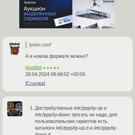
ipsec.conf
А в новом формате можно?
mord0d
★★★★★
28.04.2024 08:48:02 +00:00
Ссылка
Дистрибутивные /etc/ppp/ip-up и
/etc/ppp/ip-down трогать не надо, для
пользовательских скриптов есть
каталоги /etc/ppp/ip-up.d и /etc/ppp/ip-
down.d