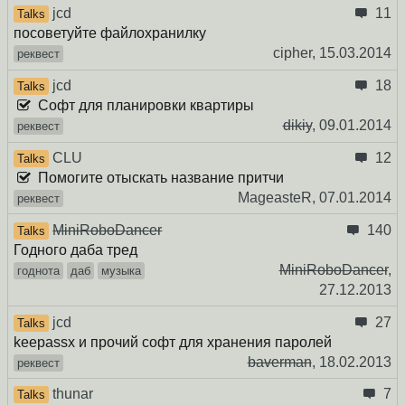
jcd
11
Talks
посоветуйте файлохранилку
cipher,
15.03.2014
реквест
jcd
18
Talks
Софт для планировки квартиры
dikiy
,
09.01.2014
реквест
CLU
12
Talks
Помогите отыскать название притчи
MageasteR,
07.01.2014
реквест
MiniRoboDancer
140
Talks
Годного даба тред
MiniRoboDancer
,
годнота
даб
музыка
27.12.2013
jcd
27
Talks
keepassx и прочий софт для хранения паролей
baverman
,
18.02.2013
реквест
thunar
7
Talks