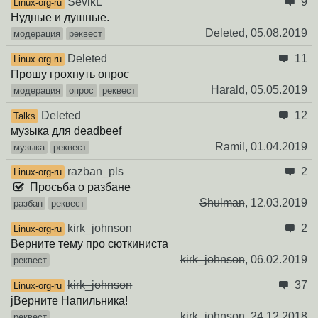
SevikL
9
Linux-org-ru
Нудные и душные.
Deleted,
05.08.2019
модерация
реквест
Deleted
11
Linux-org-ru
Прошу грохнуть опрос
Harald,
05.05.2019
модерация
опрос
реквест
Deleted
12
Talks
музыка для deadbeef
Ramil,
01.04.2019
музыка
реквест
razban_pls
2
Linux-org-ru
Просьба о разбане
Shulman
,
12.03.2019
разбан
реквест
kirk_johnson
2
Linux-org-ru
Верните тему про сюткиниста
kirk_johnson
,
06.02.2019
реквест
kirk_johnson
37
Linux-org-ru
jВерните Напильника!
kirk_johnson
,
24.12.2018
реквест