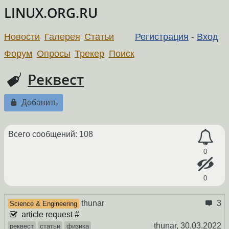
LINUX.ORG.RU
Новости
Галерея
Статьи
Регистрация
-
Вход
Форум
Опросы
Трекер
Поиск
Реквест
Добавить
Всего сообщений: 108
0
0
thunar
3
Science & Engineering
article request #
thunar,
30.03.2022
реквест
статьи
физика