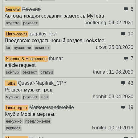
Rewand
6
General
Автоматизация создания заметок в MyTetra
poettering
,
04.02.2021
mytetra
реквест
zagatov_lev
10
Linux-org-ru
Предлагаю создать новый раздел Look&feel
urxvt,
25.08.2020
lor
нужно ли
реквест
thunar
7
Science & Engineering
article request
thunar,
11.08.2020
sci-hub
реквест
статьи
Quasar-Napilnik_CPY
43
Talks
Реквест музыки тред
hobbit,
03.04.2020
музыка
реквест
спв
Marketersandmobile
19
Linux-org-ru
Клуб и Mobile мертвы.
ненужно
предложение
Riniko,
10.10.2019
реквест