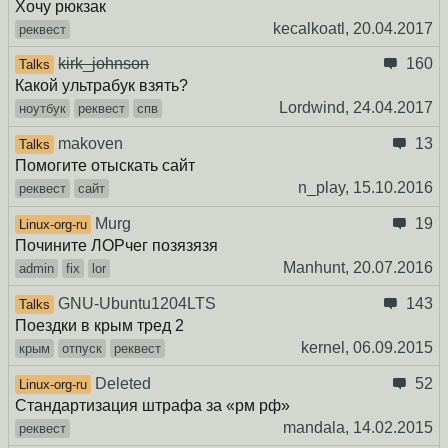
Хочу рюкзак
kecalkoatl,
20.04.2017
реквест
kirk_johnson
160
Talks
Какой ультрабук взять?
Lordwind,
24.04.2017
ноутбук
реквест
спв
makoven
13
Talks
Помогите отыскать сайт
n_play,
15.10.2016
реквест
сайт
Murg
19
Linux-org-ru
Почините ЛОРчег позязязя
Manhunt,
20.07.2016
admin
fix
lor
GNU-Ubuntu1204LTS
143
Talks
Поездки в крым тред 2
kernel,
06.09.2015
крым
отпуск
реквест
Deleted
52
Linux-org-ru
Стандартизация штрафа за «рм рф»
mandala,
14.02.2015
реквест