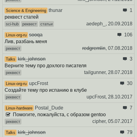
thunar
1
Science & Engineering
реквест статей
aedeph_,
20.09.2018
sci-hub
реквест
статьи
sooqa
106
Linux-org-ru
Лив, разбань меня
redgremlin
,
07.08.2018
реквест
kirk_johnson
3
Talks
Верните тему про дохлого писателя
tailgunner,
28.07.2018
реквест
upcFrost
30
Linux-org-ru
Создайте тему про испанию в клубе
upcFrost,
28.10.2017
реквест
Postal_Dude
7
Linux-hardware
Помогите, пожалуйста, с образом gentoo
cipher,
05.07.2017
реквест
kirk_johnson
79
Talks