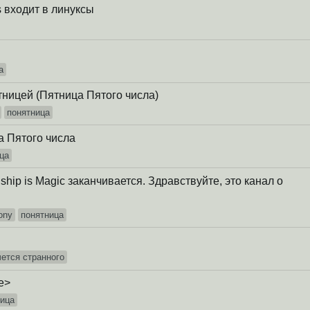
s входит в линуксы
а
ницей (Пятница Пятого числа)
понятница
а Пятого числа
ца
ndship is Magic заканчивается. Здравствуйте, это канал о
pony
понятница
чется странного
le>
ница