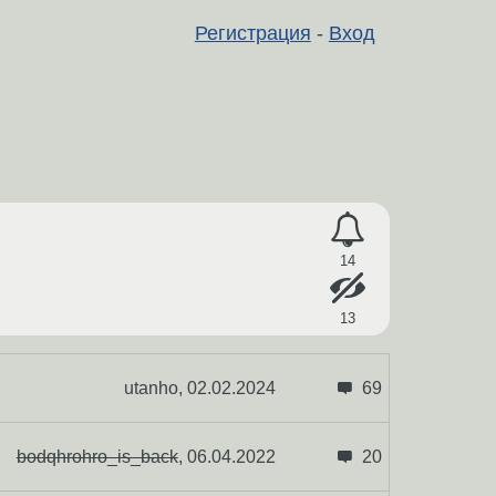
Регистрация
-
Вход
14
13
utanho,
02.02.2024
69
bodqhrohro_is_back
,
06.04.2022
20