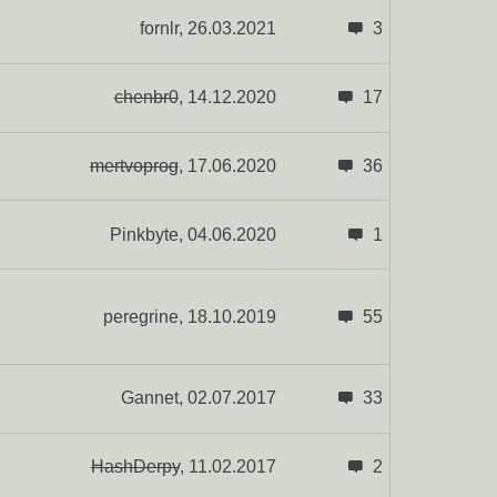
fornlr,
26.03.2021
3
chenbr0
,
14.12.2020
17
mertvoprog
,
17.06.2020
36
Pinkbyte,
04.06.2020
1
peregrine,
18.10.2019
55
Gannet,
02.07.2017
33
HashDerpy
,
11.02.2017
2