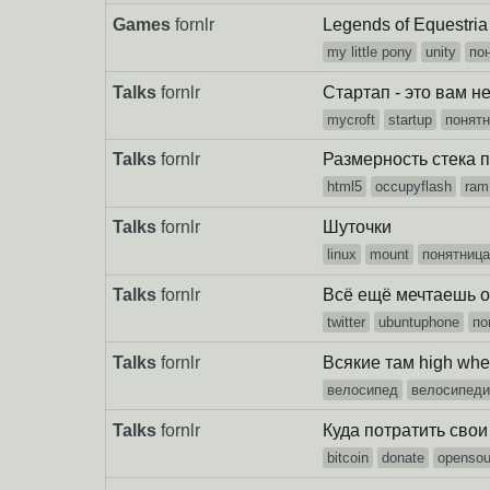
Games
fornlr
Legends of Equestri
my little pony
unity
по
Talks
fornlr
Стартап - это вам н
mycroft
startup
понят
Talks
fornlr
Размерность стека 
html5
occupyflash
ram
Talks
fornlr
Шуточки
linux
mount
понятниц
Talks
fornlr
Всё ещё мечтаешь о 
twitter
ubuntuphone
по
Talks
fornlr
Всякие там high whee
велосипед
велосипеди
Talks
fornlr
Куда потратить сво
bitcoin
donate
opensou