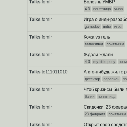
Talks
fornlr
Болезнь УМВР
4.3
понятница
умвр
Talks
fornlr
Игра о инди-разраб
gamedev
indie
игры
Talks
fornlr
Кожа vs гель
велосипед
понятница
Talks
fornlr
Ждали-ждали
4.3
my little pony
пони
Talks
te111011010
А кто-нибудь жил с
детектор
перепись
по
Talks
fornlr
Чтоб кризисы были 
банки
понятница
Talks
fornlr
Скидочки, 23 февра
23 февраля
понятница
Talks
fornlr
Открыт сбор средст