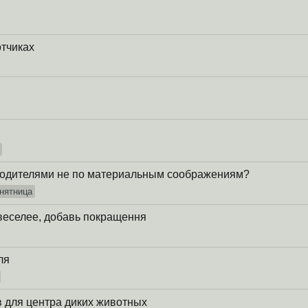
отчиках
 родителями не по материальным соображениям?
нятница
веселее, добавь покращення
ля
в для центра диких животных