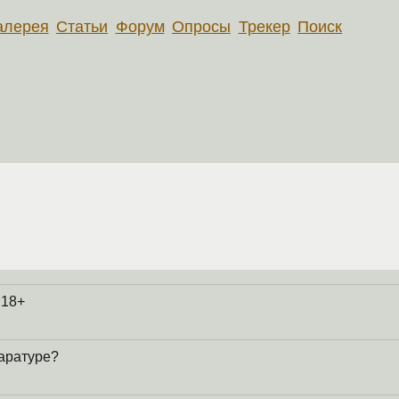
алерея
Статьи
Форум
Опросы
Трекер
Поиск
 18+
паратуре?