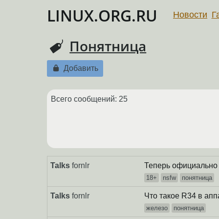
LINUX.ORG.RU
Новости
Г
Понятница
Добавить
Всего сообщений: 25
Talks
fornlr
Теперь официально
18+
nsfw
понятница
Talks
fornlr
Что такое R34 в ап
железо
понятница