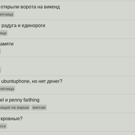
a открыли ворота на викенд
нятница
е радуга и единороги
ница
памяти
а
ubuntuphonе, но нет денег?
нятница
l и penny farthing
зация на марше
винтаж
и кровные?
rce