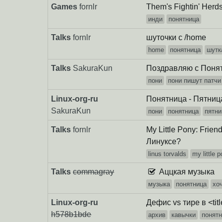
Games
fornlr
Them's Fightin' Herd
инди
понятница
Talks
fornlr
шуточки с /home
home
понятница
шутк
Talks
SakuraKun
Поздравляю с Понят
пони
пони пишут патчи
Linux-org-ru
Понятница - Пятниц
SakuraKun
пони
понятница
пятни
Talks
fornlr
My Little Pony: Frie
Линуксе?
linus torvalds
my little 
Talks
commagray
Аццкая музыка
музыка
понятница
хо
Linux-org-ru
Дефис vs тире в <tit
h578b1bde
архив
кавычки
понят