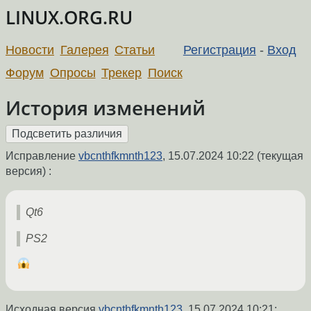
LINUX.ORG.RU
Новости
Галерея
Статьи
Регистрация
-
Вход
Форум
Опросы
Трекер
Поиск
История изменений
Исправление
vbcnthfkmnth123
,
15.07.2024 10:22
(текущая
версия) :
Qt6
PS2
Исходная версия
vbcnthfkmnth123
,
15.07.2024 10:21
: