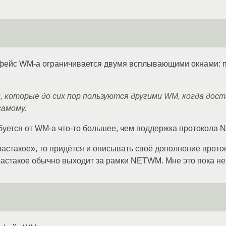
ейс WM-а ограничивается двумя всплывающими окнами: по a
, которые до сих пор пользуются другими WM, когда дос
самому.
ебуется от WM-а что-то большее, чем поддержка протокола
-растакое», то придётся и описывать своё дополнение прото
растакое обычно выходит за рамки NETWM. Мне это пока не 