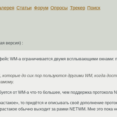
алерея
Статьи
Форум
Опросы
Трекер
Поиск
ая версия) :
ейс WM-а ограничивается двумя всплывающими окнами: по a
, которые до сих пор пользуются другими WM, когда дос
самому.
ебуется от WM-а что-то большее, чем поддержка протокола
-растакое», то придётся и описывать своё дополнение прото
-растакое обычно выходит за рамки NETWM. Мне это пока не