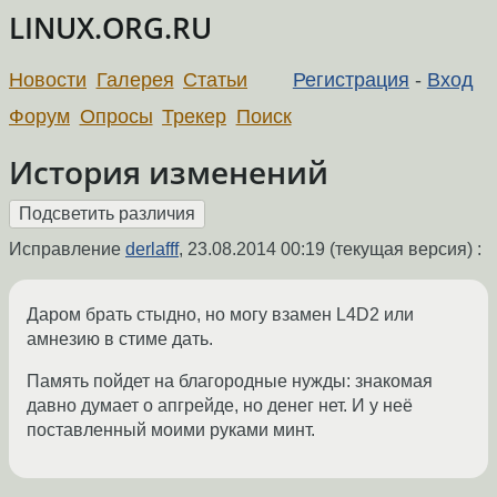
LINUX.ORG.RU
Новости
Галерея
Статьи
Регистрация
-
Вход
Форум
Опросы
Трекер
Поиск
История изменений
Исправление
derlafff
,
23.08.2014 00:19
(текущая версия) :
Даром брать стыдно, но могу взамен L4D2 или
амнезию в стиме дать.
Память пойдет на благородные нужды: знакомая
давно думает о апгрейде, но денег нет. И у неё
поставленный моими руками минт.