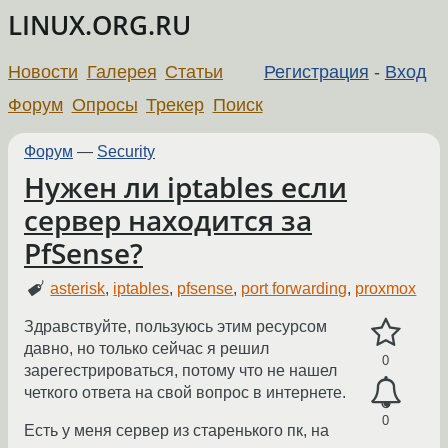
LINUX.ORG.RU
Новости
Галерея
Статьи
Регистрация
-
Вход
Форум
Опросы
Трекер
Поиск
Форум
—
Security
Нужен ли iptables если
сервер находится за
PfSense?
asterisk
,
iptables
,
pfsense
,
port forwarding
,
proxmox
Здравствуйте, пользуюсь этим ресурсом
давно, но только сейчас я решил
0
зарегестрироваться, потому что не нашел
четкого ответа на свой вопрос в интернете.
0
Есть у меня сервер из старенького пк, на