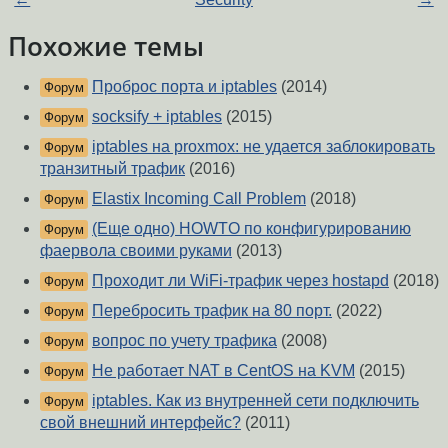
Похожие темы
Проброс порта и iptables
(2014)
Форум
socksify + iptables
(2015)
Форум
iptables на proxmox: не удается заблокировать
Форум
транзитный трафик
(2016)
Elastix Incoming Call Problem
(2018)
Форум
(Еще одно) HOWTO по конфигурированию
Форум
фаервола своими руками
(2013)
Проходит ли WiFi-трафик через hostapd
(2018)
Форум
Перебросить трафик на 80 порт.
(2022)
Форум
вопрос по учету трафика
(2008)
Форум
Не работает NAT в CentOS на KVM
(2015)
Форум
iptables. Как из внутренней сети подключить
Форум
свой внешний интерфейс?
(2011)