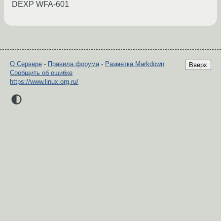
DEXP WFA-601
О Сервере
-
Правила форума
-
Разметка Markdown
Вверх
Сообщить об ошибке
https://www.linux.org.ru/