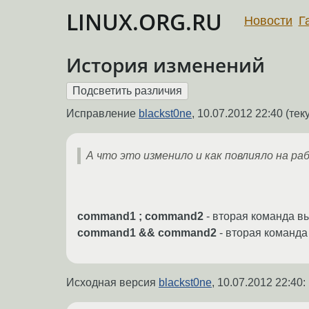
LINUX.ORG.RU
Новости
Г
История изменений
Исправление
blackst0ne
,
10.07.2012 22:40
(тек
А что это изменило и как повлияло на ра
command1 ; command2
- вторая команда в
command1 && command2
- вторая команда
Исходная версия
blackst0ne
,
10.07.2012 22:40
: