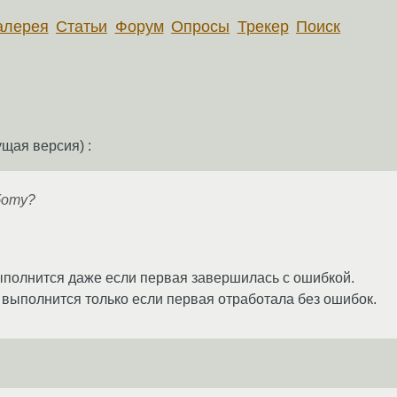
алерея
Статьи
Форум
Опросы
Трекер
Поиск
ущая версия) :
боту?
ыполнится даже если первая завершилась с ошибкой.
 выполнится только если первая отработала без ошибок.