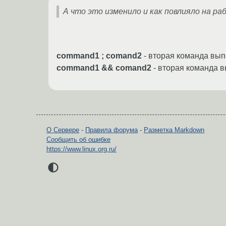
А что это изменило и как повлияло на ра
command1 ; comand2
- вторая команда вы
command1 && comand2
- вторая команда 
О Сервере
-
Правила форума
-
Разметка Markdown
Сообщить об ошибке
https://www.linux.org.ru/