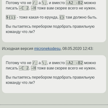
/;
\;
-A2 -B2
Потому что не
а
, и вместо
можно
-C 2
-H
писать
.
тоже вам скорее всего не нужен.
${i}
{}
- тоже какая-то ерунда,
там должно быть.
Вы пытаетесь перебором подобрать правильную
команду что ли?
Исходная версия
micronekodesu
,
08.05.2020 12:43
:
/;
\;
-A2 -B2
Потому что не
а
, и вместо
можно
-C 2
-H
писать
.
тоже вам скорее всего не нужен.
Вы пытаетесь перебором подобрать правильную
команду что ли?