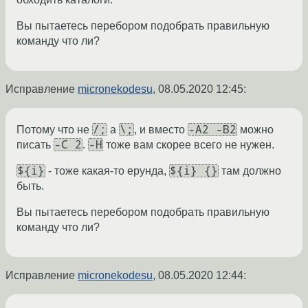
Вы пытаетесь перебором подобрать правильную
команду что ли?
Исправление
micronekodesu
,
08.05.2020 12:45
:
/;
\;
-A2 -B2
Потому что не
а
, и вместо
можно
-C 2
-H
писать
.
тоже вам скорее всего не нужен.
${i}
${i} {}
- тоже какая-то ерунда,
там должно
быть.
Вы пытаетесь перебором подобрать правильную
команду что ли?
Исправление
micronekodesu
,
08.05.2020 12:44
: