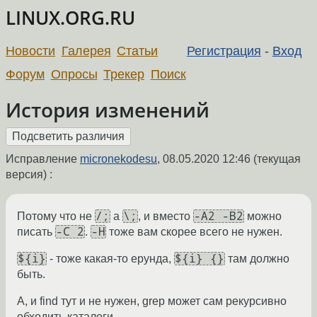
LINUX.ORG.RU
Новости
Галерея
Статьи
Регистрация
-
Вход
Форум
Опросы
Трекер
Поиск
История изменений
Исправление
micronekodesu
,
08.05.2020 12:46
(текущая
версия) :
/;
\;
-A2 -B2
Потому что не
а
, и вместо
можно
-C 2
-H
писать
.
тоже вам скорее всего не нужен.
${i}
${i} {}
- тоже какая-то ерунда,
там должно
быть.
А, и find тут и не нужен, grep может сам рекурсивно
обходить каталоги.