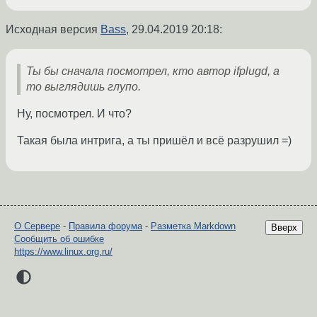
Исходная версия
Bass
,
29.04.2019 20:18
:
Ты бы сначала посмотрел, кто автор ifplugd, а
то выглядишь глупо.
Ну, посмотрел. И что?
Такая была интрига, а ты пришёл и всё разрушил =)
О Сервере
-
Правила форума
-
Разметка Markdown
Вверх
Сообщить об ошибке
https://www.linux.org.ru/