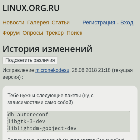
LINUX.ORG.RU
Новости
Галерея
Статьи
Регистрация
-
Вход
Форум
Опросы
Трекер
Поиск
История изменений
Исправление
micronekodesu
,
28.06.2018 21:18
(текущая
версия) :
Тебе нужны следующие пакеты (ну, с
зависимостями само собой)
dh-autoreconf

libgtk-3-dev
