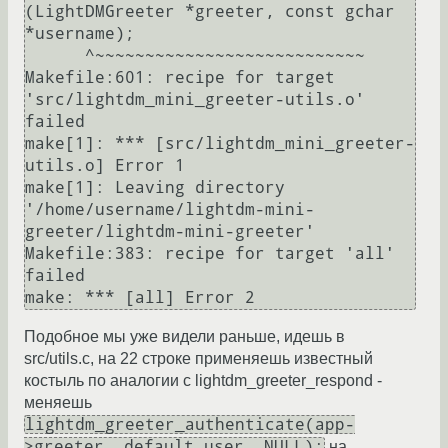
(LightDMGreeter *greeter, const gchar 
*username);

      ^~~~~~~~~~~~~~~~~~~~~~~~~~~~

Makefile:601: recipe for target 
'src/lightdm_mini_greeter-utils.o' 
failed

make[1]: *** [src/lightdm_mini_greeter-
utils.o] Error 1

make[1]: Leaving directory 
'/home/username/lightdm-mini-
greeter/lightdm-mini-greeter'

Makefile:383: recipe for target 'all' 
failed

Подобное мы уже видели раньше, идешь в
src/utils.c, на 22 строке применяешь известный
костыль по аналогии с lightdm_greeter_respond -
меняешь
lightdm_greeter_authenticate(app-
>greeter, default_user, NULL);
на