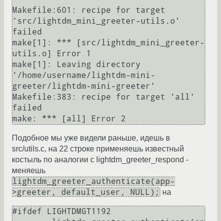
Makefile:601: recipe for target 
'src/lightdm_mini_greeter-utils.o' 
failed

make[1]: *** [src/lightdm_mini_greeter-
utils.o] Error 1

make[1]: Leaving directory 
'/home/username/lightdm-mini-
greeter/lightdm-mini-greeter'

Makefile:383: recipe for target 'all' 
failed

Подобное мы уже видели раньше, идешь в
src/utils.c, на 22 строке применяешь известный
костыль по аналогии с lightdm_greeter_respond -
меняешь
lightdm_greeter_authenticate(app-
>greeter, default_user, NULL);
на
#ifdef LIGHTDMGT1192
