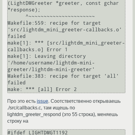
(LightDMGreeter *greeter, const gchar 
*response);

      ^~~~~~~~~~~~~~~~~~~~~~~

Makefile:559: recipe for target 
'src/lightdm_mini_greeter-callbacks.o' 
failed

make[1]: *** [src/lightdm_mini_greeter-
callbacks.o] Error 1

make[1]: Leaving directory 
'/home/username/lightdm-mini-
greeter/lightdm-mini-greeter'

Makefile:383: recipe for target 'all' 
failed

Про это есть
issue
. Соотстветственно открываешь
./src/callbacks.c, там ищешь по
lightdm_greeter_respond (это 55 строка), меняешь
строку на
#ifdef LIGHTDMGT1192
