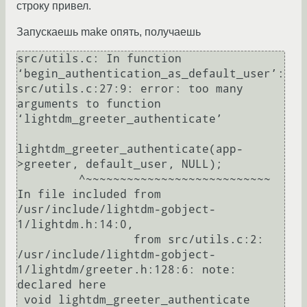
строку привел.
Запускаешь make опять, получаешь
src/utils.c: In function 
‘begin_authentication_as_default_user’:

src/utils.c:27:9: error: too many 
arguments to function 
‘lightdm_greeter_authenticate’

lightdm_greeter_authenticate(app-
>greeter, default_user, NULL);

         ^~~~~~~~~~~~~~~~~~~~~~~~~~~~

In file included from 
/usr/include/lightdm-gobject-
1/lightdm.h:14:0,

                 from src/utils.c:2:

/usr/include/lightdm-gobject-
1/lightdm/greeter.h:128:6: note: 
declared here

 void lightdm_greeter_authenticate 