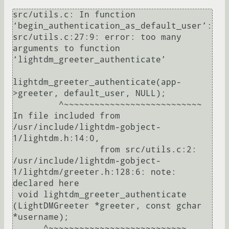
src/utils.c: In function 
‘begin_authentication_as_default_user’:

src/utils.c:27:9: error: too many 
arguments to function 
‘lightdm_greeter_authenticate’

lightdm_greeter_authenticate(app-
>greeter, default_user, NULL);

         ^~~~~~~~~~~~~~~~~~~~~~~~~~~~

In file included from 
/usr/include/lightdm-gobject-
1/lightdm.h:14:0,

                 from src/utils.c:2:

/usr/include/lightdm-gobject-
1/lightdm/greeter.h:128:6: note: 
declared here

 void lightdm_greeter_authenticate 
(LightDMGreeter *greeter, const gchar 
*username);

      ^~~~~~~~~~~~~~~~~~~~~~~~~~~~
