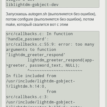
Запускаешь autogen.sh (выполняется без ошибок),
потом configure (выполняется без ошибок), потом
make, который свалится вот с этим
src/callbacks.c: In function 
‘handle_password’:

src/callbacks.c:55:9: error: too many 
arguments to function 
‘lightdm_greeter_respond’

         lightdm_greeter_respond(app-
>greeter, password_text, NULL);

         ^~~~~~~~~~~~~~~~~~~~~~~

In file included from 
/usr/include/lightdm-gobject-
1/lightdm.h:14:0,

                 from 
src/callbacks.c:3:

/usr/include/lightdm-gobject-