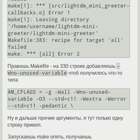
make[1]: *** [src/lightdm_mini_greeter-
callbacks.o] Error 1

make[1]: Leaving directory 
'/home/username/lightdm-mini-
greeter/lightdm-mini-greeter'

Makefile:383: recipe for target 'all' 
failed

-
Правишь Makefile - на 330 строке добавляешь
Wno-unused-variable
чтоб получилось что-то
типа
AM_CFLAGS = -g -Wall -Wno-unused-
variable -O3 --std=c11 -Wextra -Werror 
Ну и дальше прочие аргументы, я тут только одну
строку привел.
Запускаешь make опять, получаешь