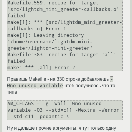
Makefile:559: recipe for target 
'src/lightdm_mini_greeter-callbacks.o' 
failed

make[1]: *** [src/lightdm_mini_greeter-
callbacks.o] Error 1

make[1]: Leaving directory 
'/home/username/lightdm-mini-
greeter/lightdm-mini-greeter'

Makefile:383: recipe for target 'all' 
failed

-
Правишь Makefile - на 330 строке добавляешь
Wno-unused-variable
чтоб получилось что-то
типа
AM_CFLAGS = -g -Wall -Wno-unused-
variable -O3 --std=c11 -Wextra -Werror 
Ну и дальше прочие аргументы, я тут только одну