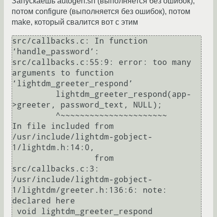
Запускаешь autogen.sh (выполняется без ошибок),
потом configure (выполняется без ошибок), потом
make, который свалится вот с этим
src/callbacks.c: In function 
‘handle_password’:

src/callbacks.c:55:9: error: too many 
arguments to function 
‘lightdm_greeter_respond’

         lightdm_greeter_respond(app-
>greeter, password_text, NULL);

         ^~~~~~~~~~~~~~~~~~~~~~~

In file included from 
/usr/include/lightdm-gobject-
1/lightdm.h:14:0,

                 from 
src/callbacks.c:3:

/usr/include/lightdm-gobject-
1/lightdm/greeter.h:136:6: note: 
declared here

 void lightdm_greeter_respond 