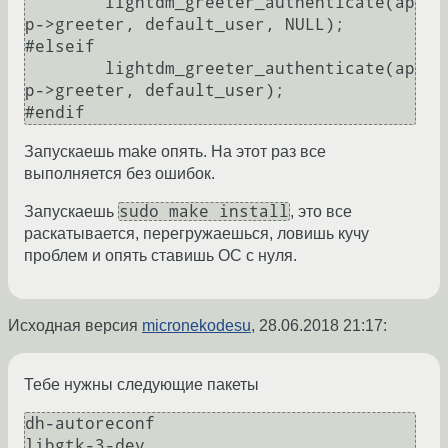
	lightdm_greeter_authenticate(ap
p->greeter, default_user, NULL);

#elseif 

	lightdm_greeter_authenticate(ap
p->greeter, default_user);

Запускаешь make опять. На этот раз все
выполняется без ошибок.
sudo make install
Запускаешь
, это все
раскатывается, перегружаешься, ловишь кучу
проблем и опять ставишь ОС с нуля.
Исходная версия
micronekodesu
,
28.06.2018 21:17
:
Тебе нужны следующие пакеты
dh-autoreconf

libgtk-3-dev
