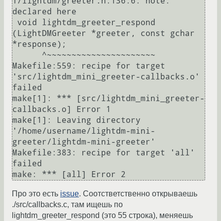
1/lightdm/greeter.h:136:6: note: 
declared here

 void lightdm_greeter_respond 
(LightDMGreeter *greeter, const gchar 
*response);

      ^~~~~~~~~~~~~~~~~~~~~~~

Makefile:559: recipe for target 
'src/lightdm_mini_greeter-callbacks.o' 
failed

make[1]: *** [src/lightdm_mini_greeter-
callbacks.o] Error 1

make[1]: Leaving directory 
'/home/username/lightdm-mini-
greeter/lightdm-mini-greeter'

Makefile:383: recipe for target 'all' 
failed

Про это есть
issue
. Соотстветственно открываешь
./src/callbacks.c, там ищешь по
lightdm_greeter_respond (это 55 строка), меняешь