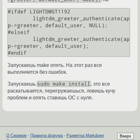
#ifdef LIGHTDMGT1192

	lightdm_greeter_authenticate(ap
p->greeter, default_user, NULL);

#elseif 

	lightdm_greeter_authenticate(ap
p->greeter, default_user);

Запускаешь make опять. На этот раз все
выполняется без ошибок.
sudo make install
Запускаешь
, это все
раскатывается, перегружаешься, ловишь кучу
проблем и опять ставишь ОС с нуля.
О Сервере
-
Правила форума
-
Разметка Markdown
Вверх