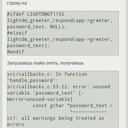
строку на
#ifdef LIGHTDMGT1192

lightdm_greeter_respond(app->greeter, 
password_text, NULL);

#elseif 

lightdm_greeter_respond(app->greeter, 
password_text);

Запускаешь make опять, получаешь
src/callbacks.c: In function 
‘handle_password’:

src/callbacks.c:53:22: error: unused 
variable ‘password_text’ [-
Werror=unused-variable]

         const gchar *password_text =

                      ^~~~~~~~~~~~~

cc1: all warnings being treated as 
errors
