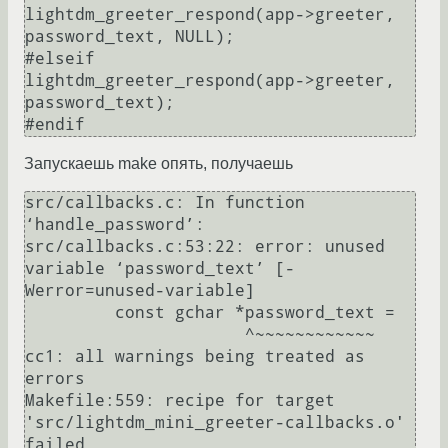
lightdm_greeter_respond(app->greeter, 
password_text, NULL);

#elseif 

lightdm_greeter_respond(app->greeter, 
password_text);

Запускаешь make опять, получаешь
src/callbacks.c: In function 
‘handle_password’:

src/callbacks.c:53:22: error: unused 
variable ‘password_text’ [-
Werror=unused-variable]

         const gchar *password_text =

                      ^~~~~~~~~~~~~

cc1: all warnings being treated as 
errors

Makefile:559: recipe for target 
'src/lightdm_mini_greeter-callbacks.o' 
failed
