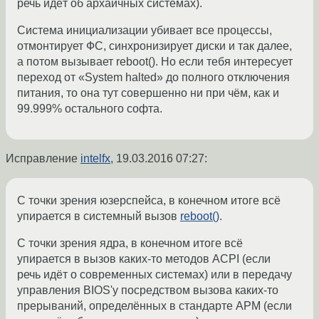
речь идёт об архаичных системах).
Система инициализации убивает все процессы,
отмонтирует ФС, синхронизирует диски и так далее,
а потом вызывает reboot(). Но если тебя интересует
переход от «System halted» до полного отключения
питания, то она тут совершенно ни при чём, как и
99.999% остального софта.
Исправление
intelfx
,
19.03.2016 07:27
:
С точки зрения юзерспейса, в конечном итоге всё
упирается в системный вызов
reboot()
.
С точки зрения ядра, в конечном итоге всё
упирается в вызов каких-то методов ACPI (если
речь идёт о современных системах) или в передачу
управления BIOS'у посредством вызова каких-то
прерываний, определённых в стандарте APM (если