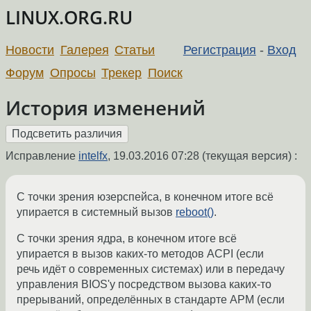
LINUX.ORG.RU
Новости
Галерея
Статьи
Регистрация
-
Вход
Форум
Опросы
Трекер
Поиск
История изменений
Исправление
intelfx
,
19.03.2016 07:28
(текущая версия) :
С точки зрения юзерспейса, в конечном итоге всё
упирается в системный вызов
reboot()
.
С точки зрения ядра, в конечном итоге всё
упирается в вызов каких-то методов ACPI (если
речь идёт о современных системах) или в передачу
управления BIOS'у посредством вызова каких-то
прерываний, определённых в стандарте APM (если