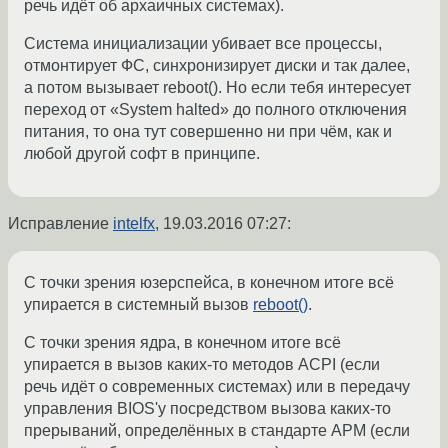
речь идёт об архаичных системах).
Система инициализации убивает все процессы,
отмонтирует ФС, синхронизирует диски и так далее,
а потом вызывает reboot(). Но если тебя интересует
переход от «System halted» до полного отключения
питания, то она тут совершенно ни при чём, как и
любой другой софт в принципе.
Исправление
intelfx
,
19.03.2016 07:27
:
С точки зрения юзерспейса, в конечном итоге всё
упирается в системный вызов
reboot()
.
С точки зрения ядра, в конечном итоге всё
упирается в вызов каких-то методов ACPI (если
речь идёт о современных системах) или в передачу
управления BIOS'у посредством вызова каких-то
прерываний, определённых в стандарте APM (если