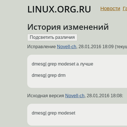
LINUX.ORG.RU
Новости
Г
История изменений
Исправление
Novell-ch
,
28.01.2016 18:09
(текущ
dmesg| grep modeset а лучше
dmesg| grep drm
Исходная версия
Novell-ch
,
28.01.2016 18:08
:
dmesg| grep modeset