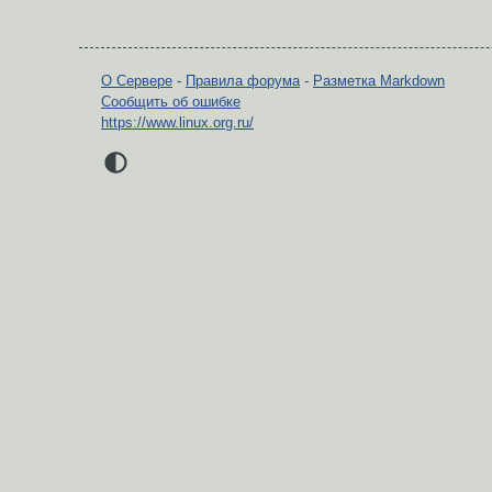
О Сервере
-
Правила форума
-
Разметка Markdown
Сообщить об ошибке
https://www.linux.org.ru/