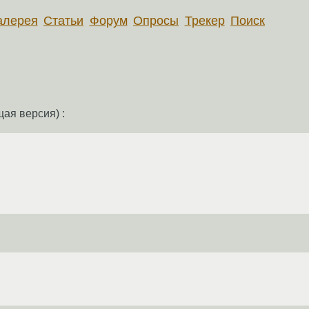
алерея
Статьи
Форум
Опросы
Трекер
Поиск
ая версия) :