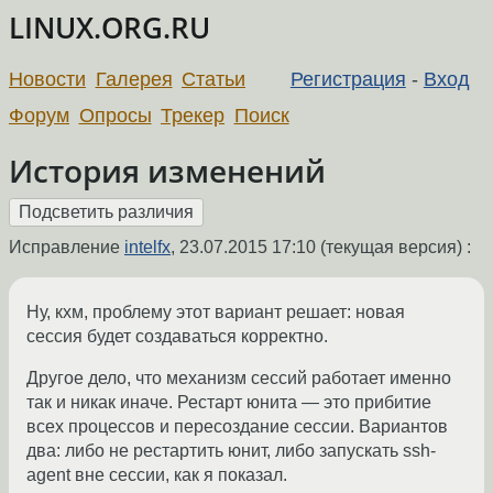
LINUX.ORG.RU
Новости
Галерея
Статьи
Регистрация
-
Вход
Форум
Опросы
Трекер
Поиск
История изменений
Исправление
intelfx
,
23.07.2015 17:10
(текущая версия) :
Ну, кхм, проблему этот вариант решает: новая
сессия будет создаваться корректно.
Другое дело, что механизм сессий работает именно
так и никак иначе. Рестарт юнита — это прибитие
всех процессов и пересоздание сессии. Вариантов
два: либо не рестартить юнит, либо запускать ssh-
agent вне сессии, как я показал.