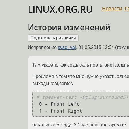
LINUX.ORG.RU
Новости
Г
История изменений
Исправление
svsd_val
,
31.05.2015 12:04
(текущ
Там указано как создавать порты виртуальны
Проблема в том что мне нужно указать альсе л
выходы rear,center.
# speaker-test -Dplug:surround51

 0 - Front Left

остальные же идут 2-5 как неиспользуемые