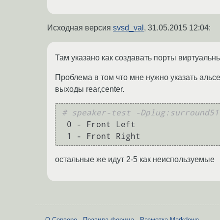
Исходная версия
svsd_val
,
31.05.2015 12:04
:
Там указано как создавать порты виртуальн
Проблема в том что мне нужно указать альсе л
выходы rear,center.
# speaker-test -Dplug:surround51

 0 - Front Left

остальные же идут 2-5 как неиспользуемые
О Сервере
-
Правила форума
-
Разметка Markdown