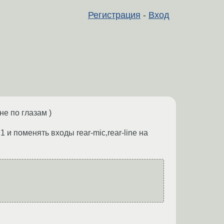
Регистрация
-
Вход
не по глазам )
1 и поменять входы rear-mic,rear-line на