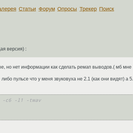
алерея
Статьи
Форум
Опросы
Трекер
Поиск
ая версия) :
е, но нет информации как сделать ремап выводов.( мб мне 
ибо пульсе что у меня звуковуха не 2.1 (как они видят) а 5.
 -c6 -l1 -twav