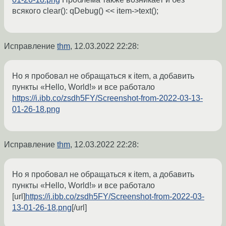
всякого clear(): qDebug() << item->text();
Исправление
thm
,
12.03.2022 22:28
:
Но я пробовал не обращаться к item, а добавить
пункты «Hello, World!» и все работало
https://i.ibb.co/zsdh5FY/Screenshot-from-2022-03-13-
01-26-18.png
Исправление
thm
,
12.03.2022 22:28
:
Но я пробовал не обращаться к item, а добавить
пункты «Hello, World!» и все работало
[url]
https://i.ibb.co/zsdh5FY/Screenshot-from-2022-03-
13-01-26-18.png
[/url]