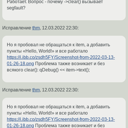
Работает. Вопрос - почему ->clear() вызывает
segfault?
Исправление
thm
,
12.03.2022 22:30
:
Но я пробовал не обращаться к item, а добавить
пункты «Hello, World!» и все работало
https://i.ibb.co/zsdh5FY/Screenshot-from-2022-03-13-
01-26-18.png
Проблема также возникает и без
всякого clear(): qDebug() << item->text();
Исправление
thm
,
12.03.2022 22:30
:
Но я пробовал не обращаться к item, а добавить
пункты «Hello, World!» и все работало
https://i.ibb.co/zsdh5FY/Screenshot-from-2022-03-13-
01-26-18.png
Проблема также возникает и без