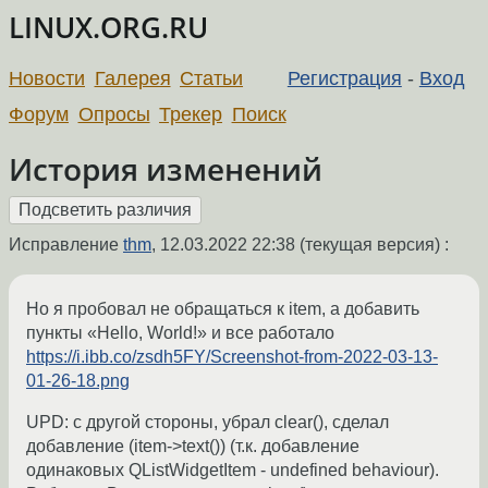
LINUX.ORG.RU
Новости
Галерея
Статьи
Регистрация
-
Вход
Форум
Опросы
Трекер
Поиск
История изменений
Исправление
thm
,
12.03.2022 22:38
(текущая версия) :
Но я пробовал не обращаться к item, а добавить
пункты «Hello, World!» и все работало
https://i.ibb.co/zsdh5FY/Screenshot-from-2022-03-13-
01-26-18.png
UPD: с другой стороны, убрал clear(), сделал
добавление (item->text()) (т.к. добавление
одинаковых QListWidgetItem - undefined behaviour).