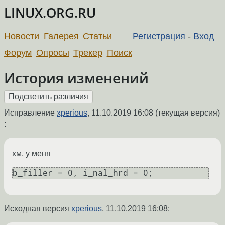
LINUX.ORG.RU
Новости
Галерея
Статьи
Регистрация
-
Вход
Форум
Опросы
Трекер
Поиск
История изменений
Исправление
xperious
,
11.10.2019 16:08
(текущая версия)
:
хм, у меня
b_filler = 0, i_nal_hrd = 0;
Исходная версия
xperious
,
11.10.2019 16:08
: