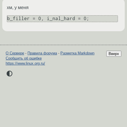
хм, у меня
b_filler = 0, i_nal_hard = 0;
О Сервере
-
Правила форума
-
Разметка Markdown
Вверх
Сообщить об ошибке
https://www.linux.org.ru/