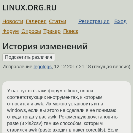
LINUX.ORG.RU
Новости
Галерея
Статьи
Регистрация
-
Вход
Форум
Опросы
Трекер
Поиск
История изменений
Исправление
legolegs
,
12.12.2017 21:18
(текущая версия)
:
У нас тут всё-таки форум о linux, unix и
соответствующих инструментах, к которым
относится и awk. Их можно установить и на
windows, если вы этого не сделали я не понимаю,
откуда тогда у вас awk. Рекомендую доустановить
paste (и xls2csv) тем же способом, которым
ставился awk (paste входит в пакет coreutils). Если