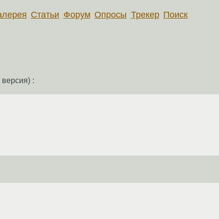
алерея
Статьи
Форум
Опросы
Трекер
Поиск
версия) :