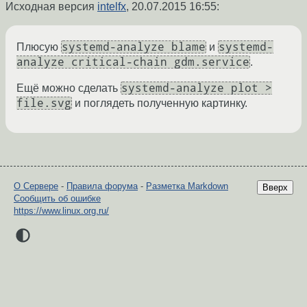
Исходная версия
intelfx
,
20.07.2015 16:55
:
systemd-analyze blame
systemd-
Плюсую
и
analyze critical-chain gdm.service
.
systemd-analyze plot >
Ещё можно сделать
file.svg
и поглядеть полученную картинку.
О Сервере
-
Правила форума
-
Разметка Markdown
Вверх
Сообщить об ошибке
https://www.linux.org.ru/