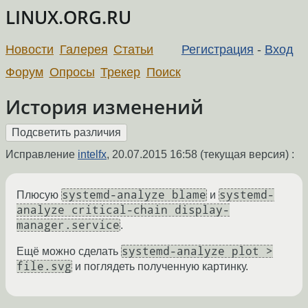
LINUX.ORG.RU
Новости
Галерея
Статьи
Регистрация
-
Вход
Форум
Опросы
Трекер
Поиск
История изменений
Исправление
intelfx
,
20.07.2015 16:58
(текущая версия) :
systemd-analyze blame
systemd-
Плюсую
и
analyze critical-chain display-
manager.service
.
systemd-analyze plot >
Ещё можно сделать
file.svg
и поглядеть полученную картинку.