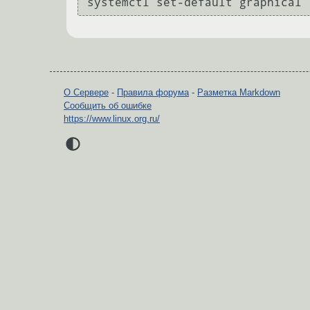
О Сервере
-
Правила форума
-
Разметка Markdown
Сообщить об ошибке
https://www.linux.org.ru/