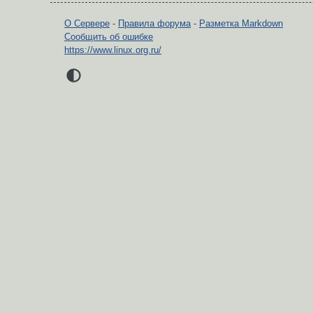
О Сервере
-
Правила форума
-
Разметка Markdown
Сообщить об ошибке
https://www.linux.org.ru/