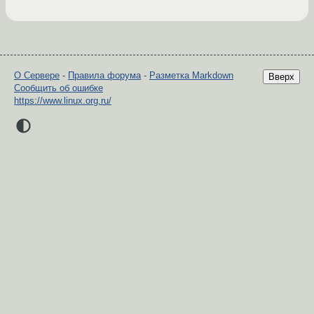
О Сервере
-
Правила форума
-
Разметка Markdown
Вверх
Сообщить об ошибке
https://www.linux.org.ru/