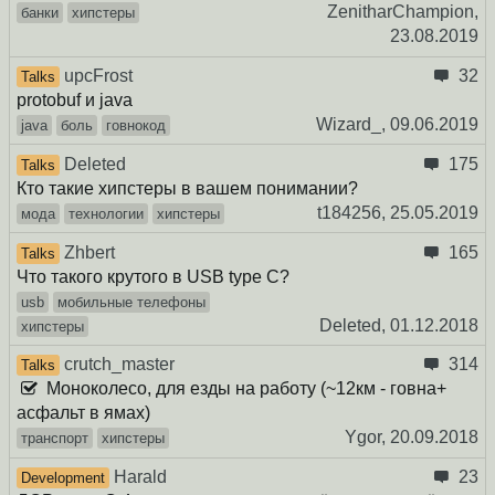
ZenitharChampion,
банки
хипстеры
23.08.2019
upcFrost
32
Talks
protobuf и java
Wizard_,
09.06.2019
java
боль
говнокод
Deleted
175
Talks
Кто такие хипстеры в вашем понимании?
t184256,
25.05.2019
мода
технологии
хипстеры
Zhbert
165
Talks
Что такого крутого в USB type C?
usb
мобильные телефоны
Deleted,
01.12.2018
хипстеры
crutch_master
314
Talks
Моноколесо, для езды на работу (~12км - говна+
асфальт в ямах)
Ygor,
20.09.2018
транспорт
хипстеры
Harald
23
Development