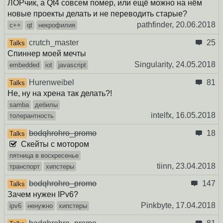
ЛОРчик, а Qt4 совсем помер, или ещё можно на нём
новые проекты делать и не переводить старые?
pathfinder,
20.06.2018
c++
qt
некрофилия
crutch_master
25
Talks
Спиннер моей мечты
Singularity,
24.05.2018
embedded
iot
javascript
Hurenweibel
81
Talks
Не, ну на хрена так делать?!
samba
дебилы
intelfx,
16.05.2018
толерантность
bodqhrohro_promo
18
Talks
Скейты с мотором
пятница в воскресенье
tiinn,
23.04.2018
транспорт
хипстеры
bodqhrohro_promo
147
Talks
Зачем нужен IPv6?
Pinkbyte,
17.04.2018
ipv6
ненужно
хипстеры