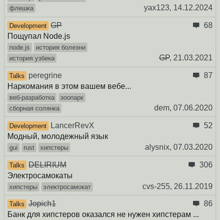
yax123,
14.12.2024
флешка
GP
68
Development
Пощупал Node.js
node.js
история болезни
GP
,
21.03.2021
история узбека
peregrine
87
Talks
Наркомания в этом вашем вебе...
веб-разработка
зоопарк
dem,
07.06.2020
сборная солянка
LancerRevX
52
Development
Модный, молодежный язык
alysnix,
07.03.2020
gui
rust
хипстеры
DELIRIUM
306
Talks
Электросамокаты
cvs-255,
26.11.2019
хипстеры
электросамокат
Jopich1
86
Talks
Банк для хипстеров оказался не нужен хипстерам ...