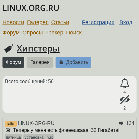
LINUX.ORG.RU
Новости
Галерея
Статьи
Регистрация
-
Вход
Форум
Опросы
Трекер
Поиск
Хипстеры
Форум
Галерея
Добавить
Всего сообщений: 56
4
2
LINUX-ORG-RU
134
Talks
Теперь у меня есть флееешкааа! 32 Гигабата!
пятница
установка linux