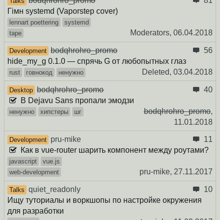
bodqhrohro_promo
81
Talks
Гімн systemd (Vaporstep cover)
lennart poettering
systemd
Moderators,
06.04.2018
tape
bodqhrohro_promo
56
Development
hide_my_g 0.1.0 — спрячь G от любопытных глаз
Deleted,
03.04.2018
rust
говнокод
ненужно
bodqhrohro_promo
40
Desktop
В Dejavu Sans пропали эмодзи
bodqhrohro_promo
,
ненужно
хипстеры
шг
11.01.2018
pru-mike
11
Development
Как в vue-router шарить компонент между роутами?
javascript
vue.js
pru-mike,
27.11.2017
web-development
quiet_readonly
10
Talks
Ищу туториалы и воркшопы по настройке окружения
для разработки