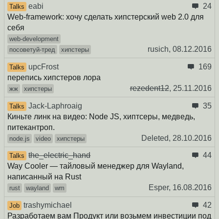
eabi
24
Talks
Web-framework: хочу сделать хипстерский web 2.0 для
себя
web-development
rusich,
08.12.2016
посоветуй-тред
хипстеры
upcFrost
169
Talks
перепись хипстеров лора
rezedent12
,
25.11.2016
жж
хипстеры
Jack-Laphroaig
35
Talks
Киньте линк на видео: Node JS, хиптсеры, медведь,
питекантроп.
Deleted,
28.10.2016
node.js
video
хипстеры
the_electric_hand
44
Talks
Way Cooler — тайловый менеджер для Wayland,
написанный на Rust
Esper,
16.08.2016
rust
wayland
wm
trashymichael
42
Job
Разработаем вам Продукт или возьмем инвестиции под