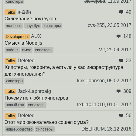
stevejobs
,
11.09.2017
хипстеры
int13h
49
Talks
Оклеивание ноутбуков
cvs-255,
23.05.2017
macbook
ноутбук
хипстеры
AUX
148
Development
Смысл в Node.js
Vit,
25.04.2017
node.js
имхо
хипстеры
Deleted
33
Talks
Хипстеры, говорите, а есть ли у вас инфраструктура
для хипстования?
kirk_johnson
,
09.02.2017
хипстеры
Jack-Laphroaig
309
Talks
Почему не любят хипстеров
te111011010
,
01.01.2017
новый год
хипстеры
Deleted
56
Talks
Этот мир окончательно сошел с ума?
DELIRIUM
,
28.12.2016
нищебродство
хипстеры