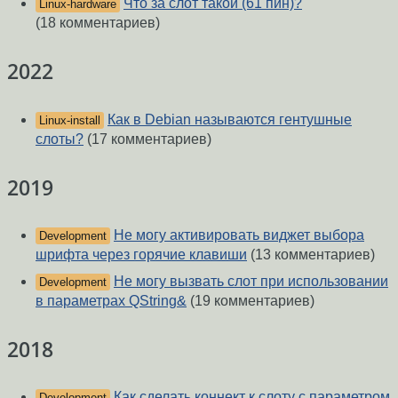
Что за слот такой (61 пин)?
Linux-hardware
(18 комментариев)
2022
Как в Debian называются гентушные
Linux-install
слоты?
(17 комментариев)
2019
Не могу активировать виджет выбора
Development
шрифта через горячие клавиши
(13 комментариев)
Не могу вызвать слот при использовании
Development
в параметрах QString&
(19 комментариев)
2018
Как сделать коннект к слоту с параметром
Development