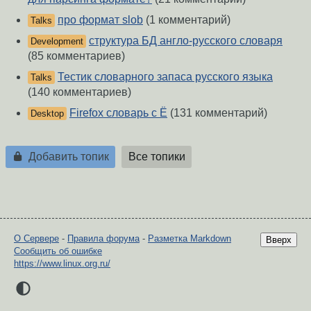
про формат slob
(1 комментарий)
Talks
структура БД англо-русского словаря
Development
(85 комментариев)
Тестик словарного запаса русского языка
Talks
(140 комментариев)
Firefox словарь с Ё
(131 комментарий)
Desktop
Добавить топик
Все топики
О Сервере
-
Правила форума
-
Разметка Markdown
Вверх
Сообщить об ошибке
https://www.linux.org.ru/