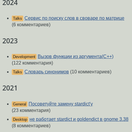
2024
Сервис по поиску слов в своваре по матрице
Talks
(6 комментариев)
2023
Вызов функции из аргумента(C++)
Development
(122 комментария)
Словарь синонимов
(10 комментариев)
Talks
2021
Посоветуйте замену stardict'у
General
(23 комментария)
не работает stardict и goldendict в gnome 3.38
Desktop
(8 комментариев)