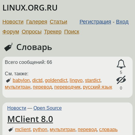
LINUX.ORG.RU
Новости
Галерея
Статьи
Регистрация
-
Вход
Форум
Опросы
Трекер
Поиск
Словарь
Всего сообщений: 66
5
См. также:
babylon
,
dictd
,
goldendict
,
lingvo
,
stardict
,
мультитран
,
перевод
,
переводчик
,
русский язык
0
Новости
—
Open Source
MClient 8.0
mclient
,
python
,
мультитран
,
перевод
,
словарь