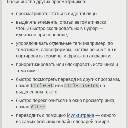
большинства других просмотрщиков:
просматривать статьи в виде таблицы;
выделять элементы статьи автоматически,
чтобы быстро скопировать их в буфер —
идеально при переводе;
упорядочивать отдельные теги (например, по
тематикам, словоформам, частям речи и т. п.) и
сортировать термины и фразы по алфавиту;
приоритизировать или блокировать источники и
тематики;
быстро посмотреть перевод из других программ,
Ctrl+C+C
Ctrl+Ins+Ins
нажав
или
на
выделенном тексте;
быстро переключиться на окно просмотрщика,
Alt+~
нажав
;
переводить с помощью
Мультитрана
— одного
из самых больших онлайн-словарей в мире.