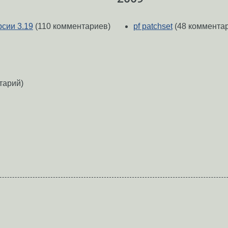
рсии 3.19
(110 комментариев)
pf patchset
(48 коммента
тарий)