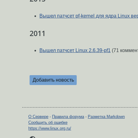
Вышел патчсет pf-kernel для ядра Linux ве
2011
Вышел патчсет Linux 2.6.39-pf1
(71 коммен
Добавить новость
О Сервере
-
Правила форума
-
Разметка Markdown
Сообщить об ошибке
https://www.linux.org.ru/