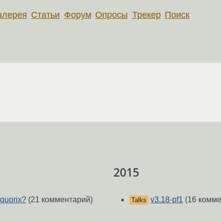
алерея
Статьи
Форум
Опросы
Трекер
Поиск
2015
quorix?
(21 комментарий)
v3.18-pf1
(16 комме
Talks