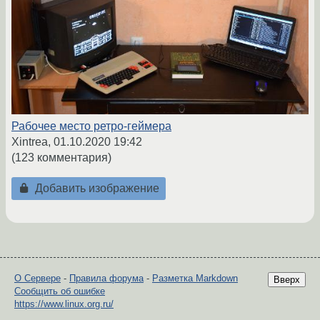
Рабочее место ретро-геймера
Xintrea,
01.10.2020 19:42
(123 комментария)
Добавить изображение
О Сервере
-
Правила форума
-
Разметка Markdown
Вверх
Сообщить об ошибке
https://www.linux.org.ru/