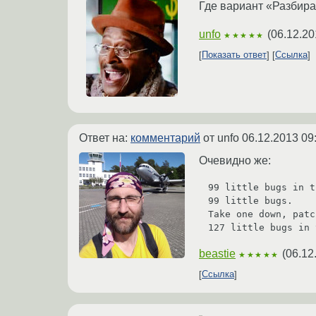
Где вариант «Разбира
unfo
(
06.12.20
★★★★★
Показать ответ
Ссылка
Ответ на:
комментарий
от unfo
06.12.2013 09
Очевидно же:
99 little bugs in t
99 little bugs.

Take one down, patc
beastie
(
06.12
★★★★★
Ссылка