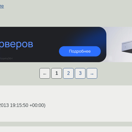
те
←
1
2
3
→
2013 19:15:50 +00:00
)