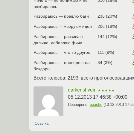
Ничего — не понимаю и не
310 (26%)
разбираюсь
Разбираюсь — правлю баги
236 (20%)
Разбираюсь — «ворую» идеи
206 (18%)
Разбираюсь — развиваю
144 (12%)
дальше, добавляю фичи
Разбираюсь — что-то другое
111 (9%)
Разбираюсь — проверяю на
34 (3%)
бекдоры
Всего голосов: 2193, всего проголосовавших
darkenshvein
★★★★★
05.12.2013 17:46:38 +00:00
Проверено:
beastie
(
10.12.2013 17:5
Ссылка