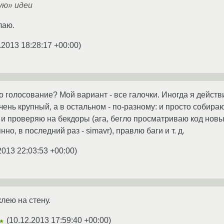
ую» идеи
лаю.
.2013 18:28:17 +00:00
)
то голосование? Мой вариант - все галочки. Иногда я дейст
чень крупный, а в остальном - по-разному: и просто собира
, и проверяю на бекдоры (ага, бегло просматриваю код новы
о, в последний раз - simavr), правлю баги и т. д.
2013 22:03:53 +00:00
)
лею на стену.
(
10.12.2013 17:59:40 +00:00
)
★