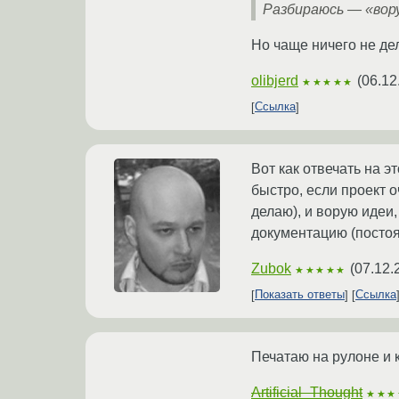
Разбираюсь — «вор
Но чаще ничего не де
olibjerd
(
06.12
★★★★★
Ссылка
Вот как отвечать на э
быстро, если проект о
делаю), и ворую идеи
документацию (постоянн
Zubok
(
07.12.
★★★★★
Показать ответы
Ссылка
Печатаю на рулоне и к
Artificial_Thought
★★★