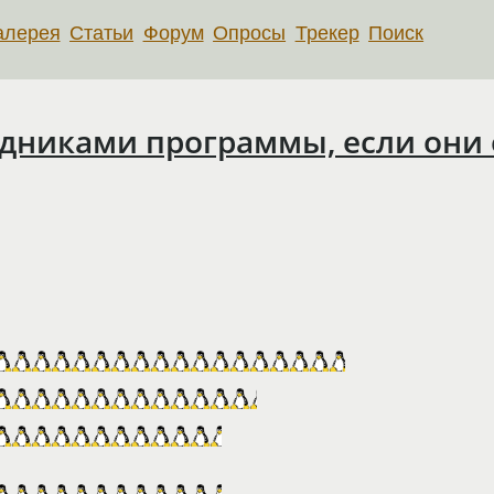
алерея
Статьи
Форум
Опросы
Трекер
Поиск
одниками программы, если они 