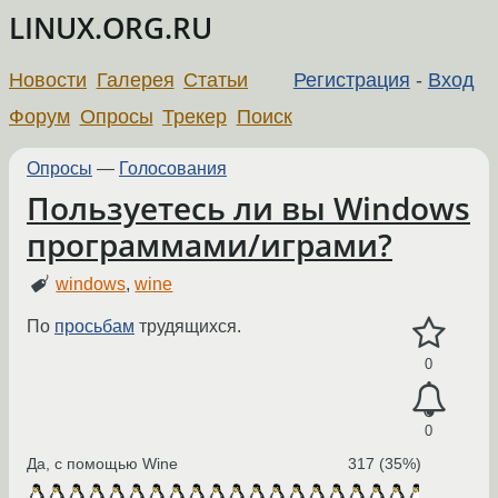
LINUX.ORG.RU
Новости
Галерея
Статьи
Регистрация
-
Вход
Форум
Опросы
Трекер
Поиск
Опросы
—
Голосования
Пользуетесь ли вы Windows
программами/играми?
windows
,
wine
По
просьбам
трудящихся.
0
0
Да, с помощью Wine
317 (35%)