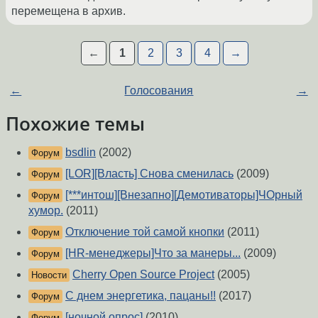
перемещена в архив.
←
1
2
3
4
→
←
Голосования
→
Похожие темы
bsdlin
(2002)
Форум
[LOR][Власть] Снова сменилась
(2009)
Форум
[***интош][Внезапно][Демотиваторы]ЧОрный
Форум
хумор.
(2011)
Отключение той самой кнопки
(2011)
Форум
[HR-менеджеры]Что за манеры...
(2009)
Форум
Cherry Open Source Project
(2005)
Новости
С днем энергетика, пацаны!!
(2017)
Форум
[ночной опрос]
(2010)
Форум