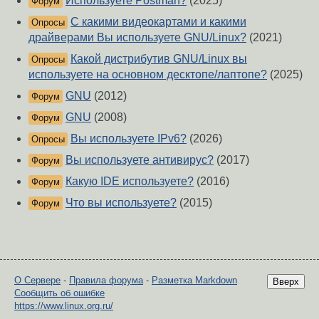
Используете Postman?
(2025)
Форум
С какими видеокартами и какими
Опросы
драйверами Вы используете GNU/Linux?
(2021)
Какой дистрибутив GNU/Linux вы
Опросы
используете на основном десктопе/лаптопе?
(2025)
GNU
(2012)
Форум
GNU
(2008)
Форум
Вы используете IPv6?
(2026)
Опросы
Вы используете антивирус?
(2017)
Форум
Какую IDE используете?
(2016)
Форум
Что вы используете?
(2015)
Форум
О Сервере
-
Правила форума
-
Разметка Markdown
Вверх
Сообщить об ошибке
https://www.linux.org.ru/