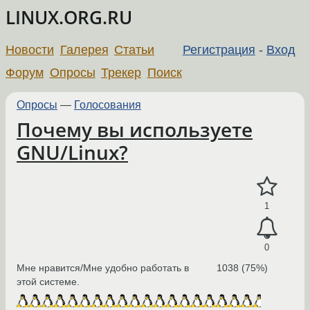
LINUX.ORG.RU
Новости
Галерея
Статьи
Регистрация
-
Вход
Форум
Опросы
Трекер
Поиск
Опросы
—
Голосования
Почему вы используете
GNU/Linux?
1
0
Мне нравится/Мне удобно работать в
1038 (75%)
этой системе.