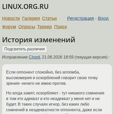
LINUX.ORG.RU
Новости
Галерея
Статьи
Регистрация
-
Вход
Форум
Опросы
Трекер
Поиск
История изменений
Исправление
Chord
,
21.06.2026 18:59
(текущая версия) :
Если оппонент спокойно, без апломба,
высокомерия и оскорблений говорит свою точку
зрения- ничего не имею против.
Но когда хамят, оскорбляют - тут никакого сомнения
в том кто адекват и кто неадекват у меня нет и не
будет. В таких случаях игнор, без каких либо
сомнений в неадекватности оппонента, даже если