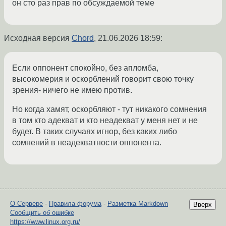
он сто раз прав по обсуждаемой теме
Исходная версия
Chord
,
21.06.2026 18:59
:
Если оппонент спокойно, без апломба,
высокомерия и оскорблений говорит свою точку
зрения- ничего не имею против.
Но когда хамят, оскорбляют - тут никакого сомнения
в том кто адекват и кто неадекват у меня нет и не
будет. В таких случаях игнор, без каких либо
сомнений в неадекватности оппонента.
О Сервере
-
Правила форума
-
Разметка Markdown
Вверх
Сообщить об ошибке
https://www.linux.org.ru/