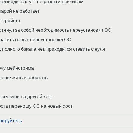
оизводителем -- по разным причинам
тарой не работает
стройств
отянул за собой необходимость переустановки ОС
тратить навык переустановки ОС
олного бэкапа нет, приходится ставить с нуля
очу мейнстрима
роще жить и работать
реездов на другой хост
оста переношу ОС на новый хост
рируйтесь
.