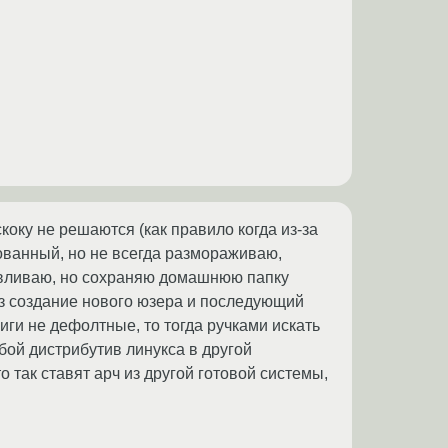
оку не решаются (как правило когда из-за
ованный, но не всегда размораживаю,
навливаю, но сохраняю домашнюю папку
рез создание нового юзера и последующий
иги не дефолтные, то тогда ручками искать
бой дистрибутив линукса в другой
 так ставят арч из другой готовой системы,