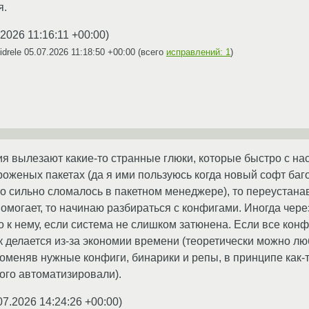
я.
.2026 11:16:11 +00:00
)
idrele
05.07.2026 11:18:50 +00:00
(всего
исправлений: 1
)
я вылезают какие-то странные глюки, которые быстро с наск
роженых пакетах (да я ими пользуюсь когда новый софт баг
то сильно сломалось в пакетном менеджере), то переуста
 помогает, то начинаю разбираться с конфигами. Иногда че
о к нему, если система не слишком затюнена. Если все конф
 делается из-за экономии времени (теоретически можно лю
оменяв нужные конфиги, бинарики и репы, в принципе как-то
ного автоматизировали).
07.2026 14:24:26 +00:00
)