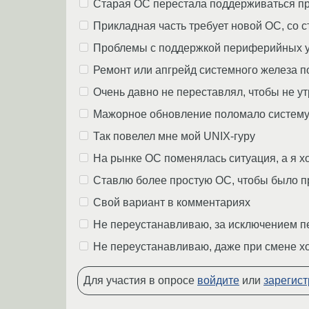
Старая ОС перестала поддерживаться пр
Прикладная часть требует новой ОС, со с
Проблемы с поддержкой периферийных у
Ремонт или апгрейд системного железа п
Очень давно не переставлял, чтобы не у
Мажорное обновление поломало систему, п
Так повелел мне мой UNIX-гуру
На рынке ОС поменялась ситуация, а я х
Ставлю более простую ОС, чтобы было п
Свой вариант в комментариях
Не переустанавливаю, за исключением пе
Не переустанавливаю, даже при смене х
Для участия в опросе
войдите
или
зарегист