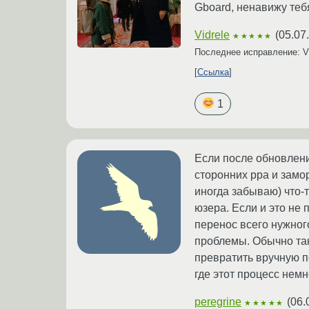
Gboard, ненавижу теб
Vidrele
(
05.07
★★★★★
Последнее исправление: V
Ссылка
1
Если после обновлени
сторонних ppa и замо
иногда забываю) что-
юзера. Если и это не
перенос всего нужног
проблемы. Обычно так
превратить вручную п
где этот процесс нем
peregrine
(
06.
★★★★★