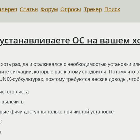
алерея
Статьи
Форум
Опросы
Трекер
Поиск
устанавливаете ОС на вашем х
оть раз, да и сталкивался с необходимостью установки и
те ситуации, которые вас к этому сподвигли. Потому что эт
NIX-субкультурах, поэтому требуются веские доводы, чтоб
истого листа
 вылечить
ые фичи доступны только при чистой установке
С
а