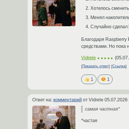
Хотелось сменить
Менял накопитель
Случайно сделал
Благодаря Raspberry 
средствами. Но пока 
Vidrele
(
05.07
★★★★★
Показать ответ
Ссылка
1
1
Ответ на:
комментарий
от Vidrele
05.07.2026 
самая частная*
*частая