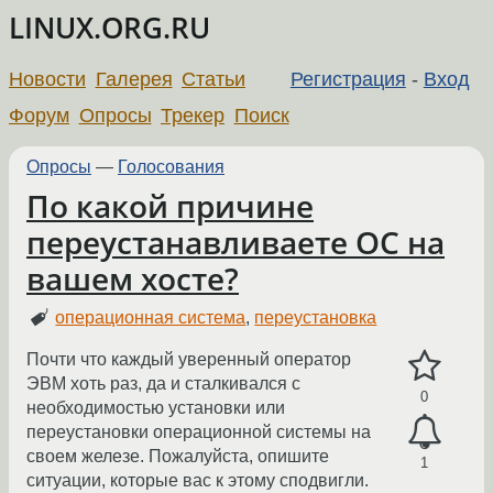
LINUX.ORG.RU
Новости
Галерея
Статьи
Регистрация
-
Вход
Форум
Опросы
Трекер
Поиск
Опросы
—
Голосования
По какой причине
переустанавливаете ОС на
вашем хосте?
операционная система
,
переустановка
Почти что каждый уверенный оператор
ЭВМ хоть раз, да и сталкивался с
0
необходимостью установки или
переустановки операционной системы на
своем железе. Пожалуйста, опишите
1
ситуации, которые вас к этому сподвигли.