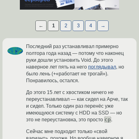
←
1
2
3
4
→
Последний раз устанавливал примерно
полтора года назад — потому что наконец
руки дошли установить Void. До этого
наверное лет пять на него
поглядывал
, но
было лень (+«работает не трогай»).
Понравилось, остался.
До этого 15 лет с хвостиком ничего не
переустанавливал — как сидел на Арче, так
и сидел. Только один раз перенёс уже
имеющуюся систему с HDD на SSD — но
cp
это не переустановка, это просто
.
Сейчас мне подходит только «свой
вариант», похоже. Но вообще наверное я