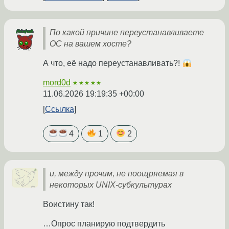
По какой причине переустанавливаете
ОС на вашем хосте?
А что, её надо переустанавливать?!
mord0d
★★★★★
11.06.2026 19:19:35 +00:00
Ссылка
4
1
2
и, между прочим, не поощряемая в
некоторых UNIX-субкультурах
Воистину так!
…Опрос планирую подтвердить